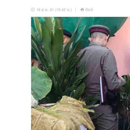
อัปเดตจีน
18 ต.ค. 61 (15:42 น.)
พิมพ์
เช็กข่าวชัวร์
ติดตามสนุกโซเชี
ดาวน์โหลดสนุกแอปฟรี
สงวนลิขสิทธิ์ ©
2569
บริษัท อิมเมจ ฟิวเจอร์ (ประเทศไทย) จำกัด