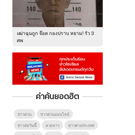
เฒ่าฉุนถูก จ๊อด กองปราบ หยาม! รัว 3
ศพ
คำค้นยอดฮิต
ข่าวด่วน
ข่าวด่วนออนไลน์
ข่าวสดวันนี้
หวยลาว
ข่าวต่างประเทศ