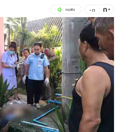
ก
สุขภาพ
+
ดูทีวี
-
ก
กดฟัง
เที่ยว-กิน
WeTV
Tasteful Thailand
Exclusive
Sanook Choice
นิยาย
ยลได้ที่
ร่วมงานกับเ