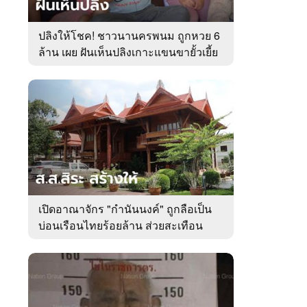
ปลิงให้โชค! ชาวนานครพนม ถูกหวย 6
ล้าน เผย ฝันเห็นปลิงเกาะแขนขายั้วเยี้ย
เปิดอาณาจักร "กำนันนงค์" ถูกลือเป็น
บ่อนเรือนไทยร้อยล้าน ส่วยสะเทือน
เมืองตรัง