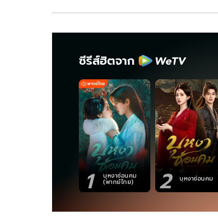
ซีรีส์ฮิตจาก
1
2
บุหงาซ่อนคม
บุหงาซ่อนคม
(พากย์ไทย)