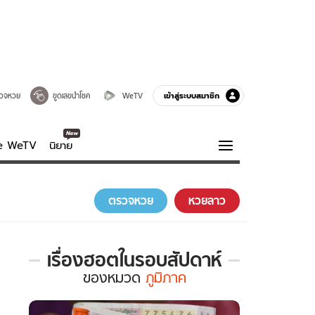
เข้าสู่ระบบสมาชิก
วจหวย
ขูดเลขนำโชค
WeTV
ve WeTV
นิยาย
รบรส
ความรู้รอบตัว
ตรวจหวย
หวยลาว
ฮาวทู
กูรู-รอบรู้
เรื่องฮอตในรอบสัปดาห์
เรื่อง
ของ
หมวด
ภูมิภาค
ฮอต
ใน
รอบ