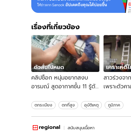
เรื่องที่เกี่ยวข้อง
คลิปช็อก หนุ่มอยากสงบ
สาวร่วงจาก
อารมณ์ สูดอากาศชั้น 11 รู้ตัว
เพราะตัวคาอย
อีกทีเกือบขิต แขวนต่องแต่ง
บ้านมาเจอส
นอกตึก
ตกระเบียง
ตกที่สูง
อุบัติเหตุ
ภูมิภาค
สนับสนุนเนื้อหา