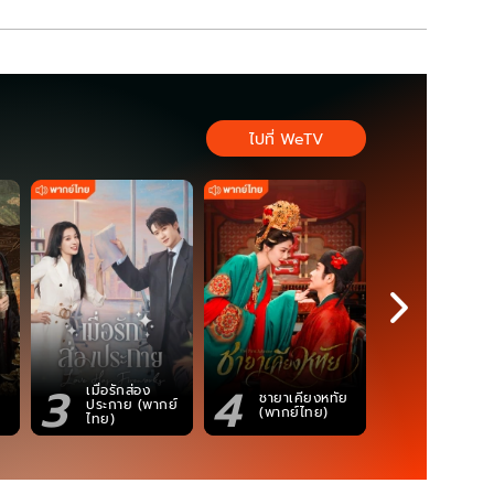
ไปที่ WeTV
3
4
5
เมื่อรักส่อง
ตำนานจอม
ชายาเคียงหทัย
ประกาย (พากย์
ภูตถังซาน
(พากย์ไทย)
ไทย)
(พากย์ไท