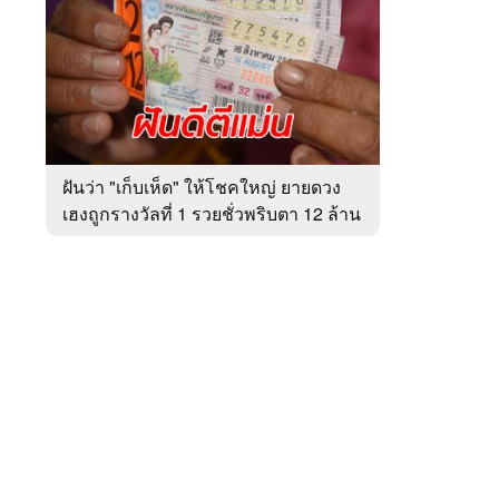
สัปดาห์
ของ
หมวด
ภูมิภาค
 WeTV
ฝันว่า "เก็บเห็ด" ให้โชคใหญ่ ยายดวง
เฮงถูกรางวัลที่ 1 รวยชั่วพริบตา 12 ล้าน
ติดต่อโฆษณา
บาท
tencentthbd
sales@tencent.co.th
รา
ร้องเรียนเนื้อหาไม่เหมาะสม
แนะนำติชม แจ้งปัญหาการใช้งาน