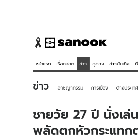
หน้าแรก
เรื่องฮอต
ข่าว
ดูดวง
ข่าวบันเทิง
ก
ข่าว
ข่าว
ดูดวง - 
อาชญากรรม
การเมือง
ต่างประเทศ
เรื่องฮอต
ดูดวง
ข่าว
หวยไทย
ชายวัย 27 ปี นั่งเล
ข่าวบันเทิง
สถิติหวยไท
พลัดตกหัวกระแทกต
ข่าวกีฬา
หวยลาว
ข่าวเศรษฐกิจ