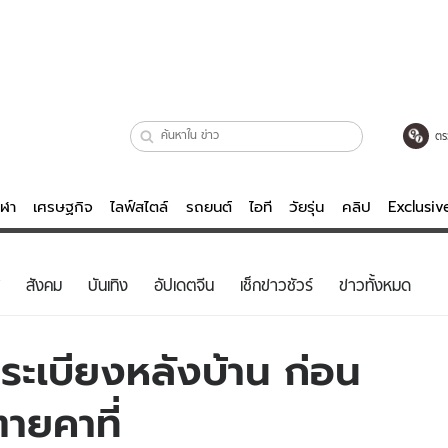
ตร
ีฬา
เศรษฐกิจ
ไลฟ์สไตล์
รถยนต์
ไอที
วัยรุ่น
คลิป
Exclusi
ตรวจหวย
ไลฟ์สไตล์
บันเทิงค
สังคม
บันเทิง
อัปเดตจีน
เช็กข่าวชัวร์
ข่าวทั้งหมด
ผู้หญิง
หนัง-ละคร
ผู้ชาย
เพลง
่นระเบียงหลังบ้าน ก่อน
ย
วัยรุ่น
เกมส์
ายคาที่
ไอที
คลิป
รถยนต์
พอดแคสต์