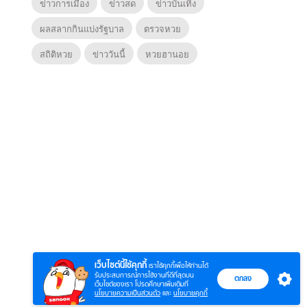
ข่าวการเมือง
ข่าวสด
ข่าวบันเทิง
ผลสลากกินแบ่งรัฐบาล
ตรวจหวย
สถิติหวย
ข่าววันนี้
หวยฮานอย
6
7
8
ยุทธ์
ตำนานจอมยุทธ์
ตำนานจอมยุทธ์
ซอโซ่ล
ภูตถังซาน 2
ภูตถังซาน: สำนัก
(Uncu
ย)
(พากย์ไทย)
ถังเลิศภพจบ
เว็บไซต์นี้ใช้คุกกี้
เราใช้คุกกี้เพื่อให้ท่านได้
แดน
รับประสบการณ์การใช้งานที่ดีที่สุดบน
ตกลง
เว็บไซต์ของเรา โปรดศึกษาเพิ่มเติมที่
นโยบายความเป็นส่วนตัว
และ
นโยบายคุกกี้