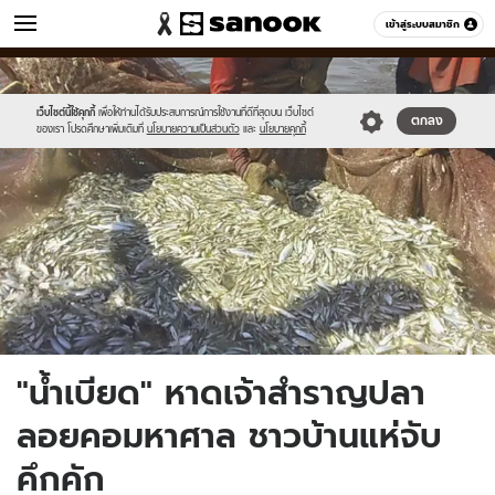
ข่าว
เข้าสู่ระบบสมาชิก
หมวดอื่นๆ
//s.isanook.com/ns/0/ud/1508/7544786/10.jpg
Sanook
//s.isanook.com/sr/0/images/logo-
600
60
new-
sanook.png
เว็บไซต์นี้ใช้คุกกี้
เพื่อให้ท่านได้รับประสบการณ์การใช้งานที่ดีที่สุดบน เว็บไซต์
ตกลง
ของเรา โปรดศึกษาเพิ่มเติมที่
นโยบายความเป็นส่วนตัว
และ
นโยบายคุกกี้
"น้ำเบียด" หาดเจ้าสำราญปลา
ลอยคอมหาศาล ชาวบ้านแห่จับ
คึกคัก