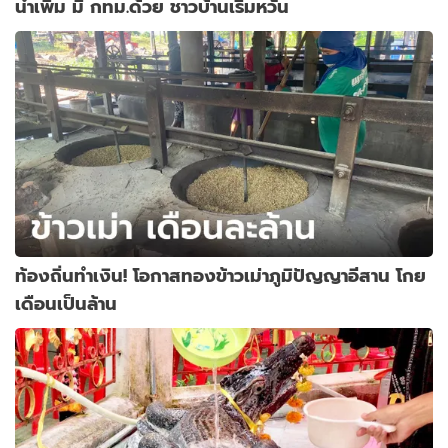
น้ำเพิ่ม มี กทม.ด้วย ชาวบ้านเริ่มหวั่น
ท้องถิ่นทำเงิน! โอกาสทองข้าวเม่าภูมิปัญญาอีสาน โกย
เดือนเป็นล้าน