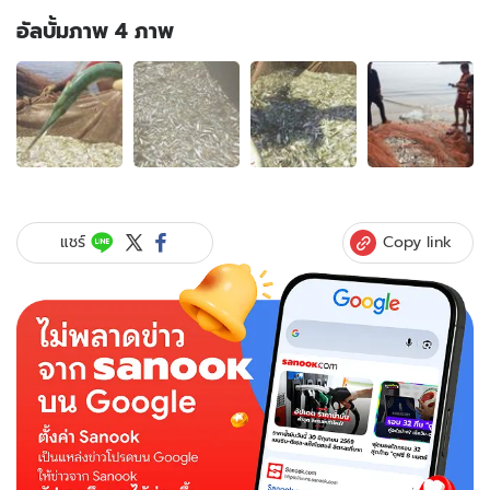
อัลบั้มภาพ 4 ภาพ
อัลบั้ม
ภาพ
4
ภาพ
ของ
"น้ำ
เบียด"
หาด
Copy link
แชร์
เจ้า
สำราญ
ปลา
ลอยคอ
มหาศาล
ชาว
บ้าน
แห่
จับ
คึกคัก