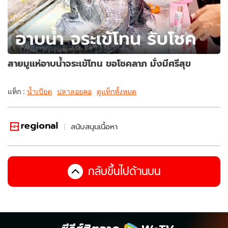
สายมูแห่อาบน้ำจระเข้โทน ขอโชคลาภ มั่งมีศรีสุข
แท็ก :
น้ำเบียด
ปลาลอยคอ
ดูแท็กทั้งหมด
สนับสนุนเนื้อหา
กลับขึ้นไปด้านบน