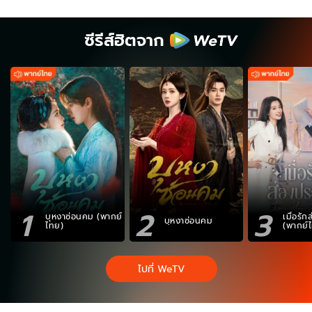
ซีรีส์ฮิตจาก
1
2
3
บุหงาซ่อนคม (พากย์
เมื่อรั
บุหงาซ่อนคม
ไทย)
(พากย์
ไปที่ WeTV