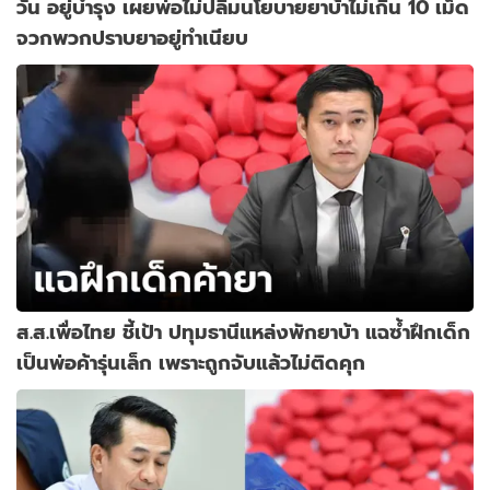
วัน อยู่บำรุง เผยพ่อไม่ปลื้มนโยบายยาบ้าไม่เกิน 10 เม็ด
จวกพวกปราบยาอยู่ทำเนียบ
ส.ส.เพื่อไทย ชี้เป้า ปทุมธานีแหล่งพักยาบ้า แฉซ้ำฝึกเด็ก
เป็นพ่อค้ารุ่นเล็ก เพราะถูกจับแล้วไม่ติดคุก