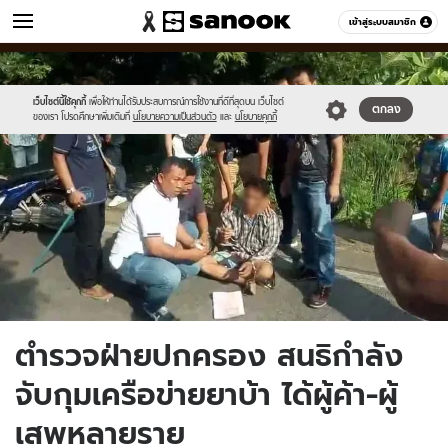
ข่าว
เข้าสู่ระบบสมาชิก
หมวดอื่นๆ
//s.isanook.com/ns/0/ud/1508/7541774/14.jpg
Sanook
//s.isanook.com/sr/0/images/logo-
600
60
new-
sanook.png
เว็บไซต์นี้ใช้คุกกี้
เพื่อให้ท่านได้รับประสบการณ์การใช้งานที่ดีที่สุดบน เว็บไซต์
ตกลง
ของเรา โปรดศึกษาเพิ่มเติมที่
นโยบายความเป็นส่วนตัว
และ
นโยบายคุกกี้
ตำรวจฝ่ายปกครอง สนธิกำลัง
จับกุมเครือข่ายยาบ้า ได้ผู้ค้า-ผู้
เสพหลายราย