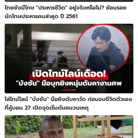
ไทยยังมีโทษ "ประหารชีวิต" อยู่จริงหรือไม่? ย้อนรอย
นักโทษประหารคนล่าสุด ปี 2561
ไล่ไทม์ไลน์ "บังซัน" มือยิงดับคาวัด ก่อนจบชีวิตตัวเอง
ที่คู้บอน 27 เปิดจุดเริ่มต้นชนวนเหตุ