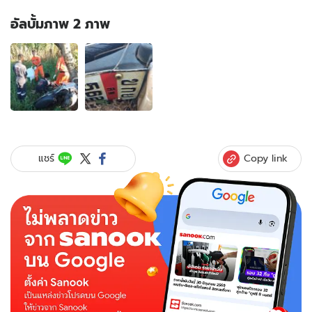
อัลบั้มภาพ 2 ภาพ
อัลบั้ม
ภาพ
2
ภาพ
ของ
หนุ่ม
หนี
เมีย
Copy link
แชร์
ซิ่ง
จยย.หวัง
ซด
เหล้า
บ้าน
เพื่อน-
ขับ
ชน
ต้น
สะเดา