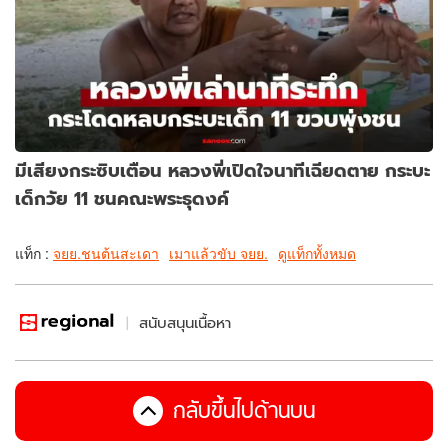
มีเสียงกระซิบเตือน หลวงพี่เปิดใจนาทีเฉียดตาย กระบะ
เด็กวัย 11 ชนคณะพระธุดงค์
แท็ก :
จยย.ชนต้นสะเดา
เมาแล้วขับ จยย.
ดูแท็กทั้งหมด
สนับสนุนเนื้อหา
กลับขึ้นไปด้านบน