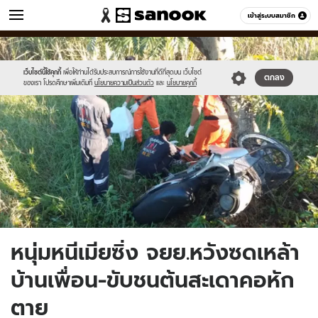
ข่าว
เข้าสู่ระบบสมาชิก
หมวดอื่นๆ
//s.isanook.com/ns/0/ud/1504/7520954/aaa.jpg
Sanook
//s.isanook.com/sr/0/images/logo-
600
60
new-
sanook.png
เว็บไซต์นี้ใช้คุกกี้
เพื่อให้ท่านได้รับประสบการณ์การใช้งานที่ดีที่สุดบน เว็บไซต์
ตกลง
ของเรา โปรดศึกษาเพิ่มเติมที่
นโยบายความเป็นส่วนตัว
และ
นโยบายคุกกี้
หนุ่มหนีเมียซิ่ง จยย.หวังซดเหล้า
บ้านเพื่อน-ขับชนต้นสะเดาคอหัก
ตาย