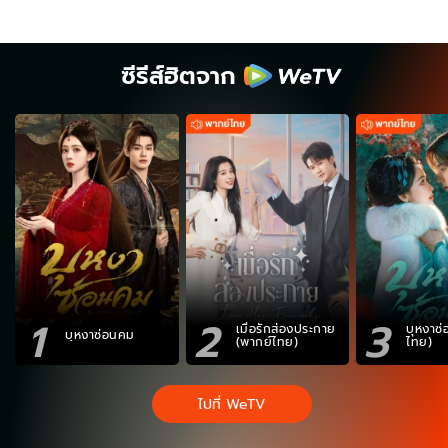
ซีรีส์ฮิตจาก
1
2
3
เมื่อรักส่องประกาย
บุหงาซ
บุหงาซ่อนคม
(พากย์ไทย)
ไทย)
ไปที่ WeTV