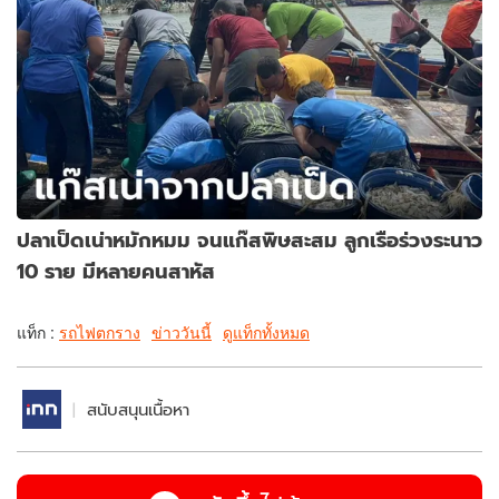
ปลาเป็ดเน่าหมักหมม จนแก๊สพิษสะสม ลูกเรือร่วงระนาว
10 ราย มีหลายคนสาหัส
แท็ก :
รถไฟตกราง
ข่าววันนี้
ดูแท็กทั้งหมด
สนับสนุนเนื้อหา