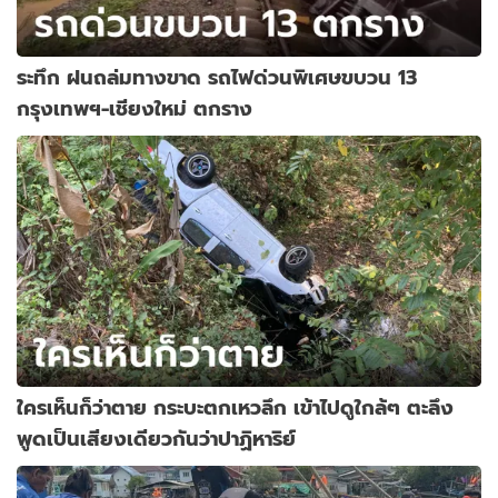
ระทึก ฝนถล่มทางขาด รถไฟด่วนพิเศษขบวน 13
กรุงเทพฯ-เชียงใหม่ ตกราง
ใครเห็นก็ว่าตาย กระบะตกเหวลึก เข้าไปดูใกล้ๆ ตะลึง
พูดเป็นเสียงเดียวกันว่าปาฏิหาริย์