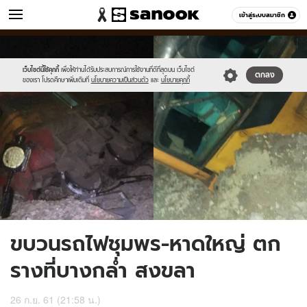
ข่าว
เข้าสู่ระบบสมาชิก
หมวดอื่นๆ
//s.isanook.com/ns/0/ud/1504/7520542/news22.jpg
Sanook
//s.isanook.com/sr/0/images/logo-
600
60
new-
sanook.png
เว็บไซต์นี้ใช้คุกกี้
เพื่อให้ท่านได้รับประสบการณ์การใช้งานที่ดีที่สุดบน เว็บไซต์
ตกลง
ของเรา โปรดศึกษาเพิ่มเติมที่
นโยบายความเป็นส่วนตัว
และ
นโยบายคุกกี้
ขบวนรถไฟชุมพร-หาดใหญ่ ตก
รางที่บางกล่ำ สงขลา
26 ก.ย. 61 (21:58 น.)