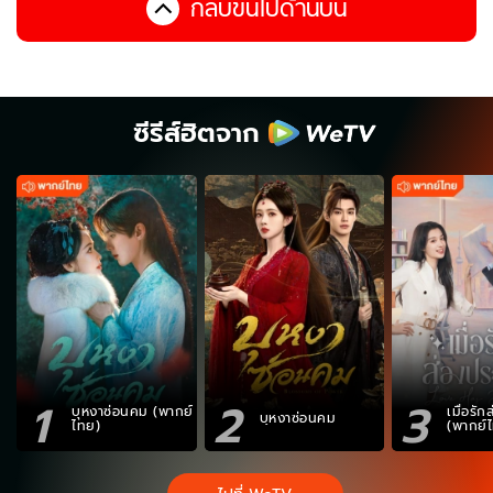
กลับขึ้นไปด้านบน
ซีรีส์ฮิตจาก
1
2
3
บุหงาซ่อนคม (พากย์
เมื่อรั
บุหงาซ่อนคม
ไทย)
(พากย์