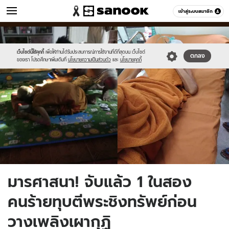
ข่าว
เข้าสู่ระบบสมาชิก
หมวดอื่นๆ
//s.isanook.com/ns/0/ud/1502/7514686/aaa.jpg
Sanook
//s.isanook.com/sr/0/images/logo-
600
60
new-
sanook.png
เว็บไซต์นี้ใช้คุกกี้
เพื่อให้ท่านได้รับประสบการณ์การใช้งานที่ดีที่สุดบน เว็บไซต์
ตกลง
ของเรา โปรดศึกษาเพิ่มเติมที่
นโยบายความเป็นส่วนตัว
และ
นโยบายคุกกี้
มารศาสนา! จับแล้ว 1 ในสอง
คนร้ายทุบตีพระชิงทรัพย์ก่อน
วางเพลิงเผากุฏิ