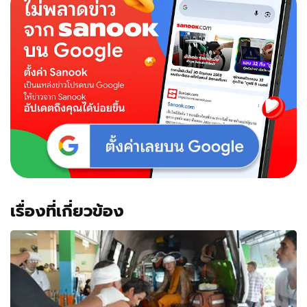
สอง
คนร้าย
ทุบตี
พระ
ชิง
ทรัพย์
ก่อน
วาง
เพลิง
เผา
กุฏิ
เรื่องที่เกี่ยวข้อง