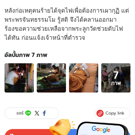
หลังก่อเหตุคนร้ายได้จุดไฟเพื่อต้องการเผากุฏิ แต่
พระพรจันทธรรมโม รู้สติ จึงได้คลานออกมา
ร้องขอความช่วยเหลือจากพระลูกวัดช่วยดับไฟ
ได้ทัน ก่อนแจ้งเจ้าหน้าที่ตำรวจ
อัลบั้มภาพ 7 ภาพ
อัลบั้ม
7
ภาพ
7
ภาพ
ภาพ
ของ
มาร
ศาสนา!
จับ
Copy link
แชร์
แล้ว
1
ใน