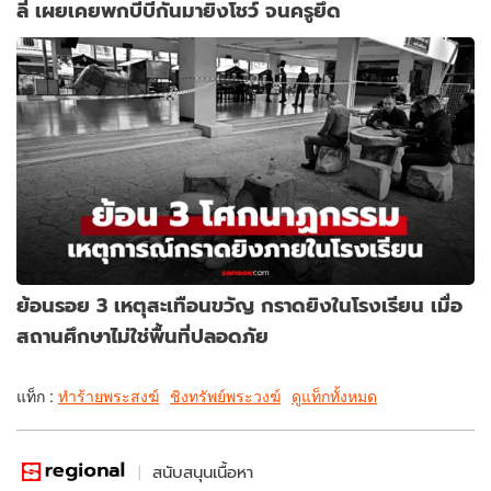
ลี่ เผยเคยพกบีบีกันมายิงโชว์ จนครูยึด
ย้อนรอย 3 เหตุสะเทือนขวัญ กราดยิงในโรงเรียน เมื่อ
สถานศึกษาไม่ใช่พื้นที่ปลอดภัย
แท็ก :
ทำร้ายพระสงฆ์
ชิงทรัพย์พระวงฆ์
ดูแท็กทั้งหมด
สนับสนุนเนื้อหา