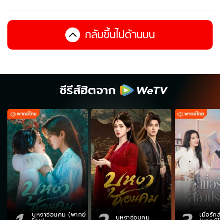
กลับขึ้นไปด้านบน
ซีรีส์ฮิตจาก
บุหงาซ่อนคม (พากย์
เมื่อรั
บุหงาซ่อนคม