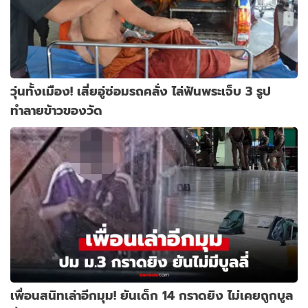
วุ่นทั้งเมือง! เสี่ยอู่ซ่อมรถคลั่ง ไล่ฟันพระเจ็บ 3 รูป
ทำลายข้าวของวัด
เพื่อนสนิทเล่าอีกมุม! ยันเด็ก 14 กราดยิง ไม่เคยถูกบูล