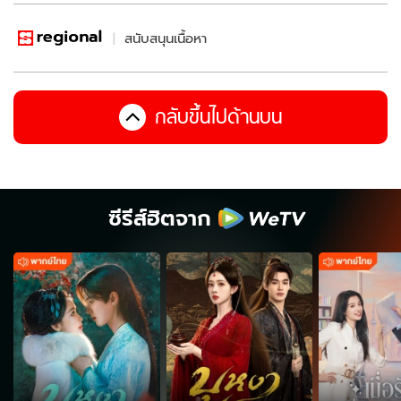
สนับสนุนเนื้อหา
กลับขึ้นไปด้านบน
ซีรีส์ฮิตจาก