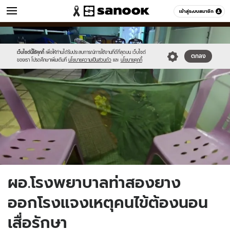
ข่าว
เข้าสู่ระบบสมาชิก
หมวดอื่นๆ
//s.isanook.com/ns/0/ud/1501/7506734/news18.jpg
Sanook
//s.isanook.com/sr/0/images/logo-
600
60
new-
sanook.png
เว็บไซต์นี้ใช้คุกกี้
เพื่อให้ท่านได้รับประสบการณ์การใช้งานที่ดีที่สุดบน เว็บไซต์
ตกลง
ของเรา โปรดศึกษาเพิ่มเติมที่
นโยบายความเป็นส่วนตัว
และ
นโยบายคุกกี้
ผอ.โรงพยาบาลท่าสองยาง
ออกโรงแจงเหตุคนไข้ต้องนอน
เสื่อรักษา