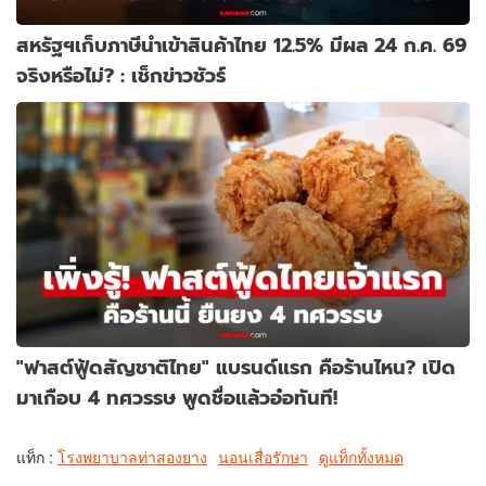
สหรัฐฯเก็บภาษีนำเข้าสินค้าไทย 12.5% มีผล 24 ก.ค. 69
จริงหรือไม่? : เช็กข่าวชัวร์
"ฟาสต์ฟู้ดสัญชาติไทย" แบรนด์แรก คือร้านไหน? เปิด
มาเกือบ 4 ทศวรรษ พูดชื่อแล้วอ๋อทันที!
แท็ก :
โรงพยาบาลท่าสองยาง
นอนเสื่อรักษา
ดูแท็กทั้งหมด