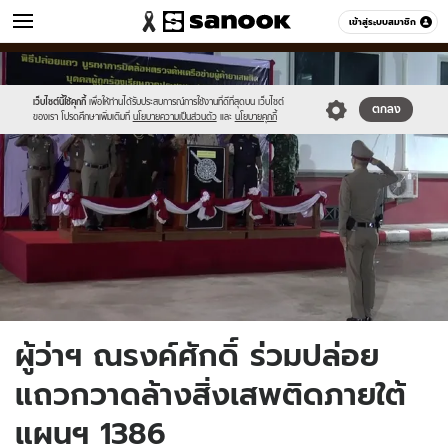
ข่าว
เข้าสู่ระบบสมาชิก
หมวดอื่นๆ
//s.isanook.com/ns/0/ud/1501/7505214/a.jpg
Sanook
//s.isanook.com/sr/0/images/logo-
600
60
new-
sanook.png
เว็บไซต์นี้ใช้คุกกี้
เพื่อให้ท่านได้รับประสบการณ์การใช้งานที่ดีที่สุดบน เว็บไซต์
ตกลง
ของเรา โปรดศึกษาเพิ่มเติมที่
นโยบายความเป็นส่วนตัว
และ
นโยบายคุกกี้
ผู้ว่าฯ ณรงค์ศักดิ์ ร่วมปล่อย
แถวกวาดล้างสิ่งเสพติดภายใต้
แผนฯ 1386