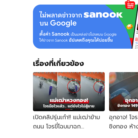
เรื่องที่เกี่ยวข้อง
เปิดคลิปรุ่นเก๋า!! แม่เฒ่าข้าม
อุกอาจ! โจร
ถนน โจรขี่โฉบมาฉก
ชิงทอง ห้าง
สร้อยทอง แก้เกมทันใน 1 วิ
กวาดทอง 1