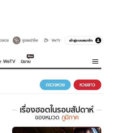
เข้าสู่ระบบสมาชิก
วจหวย
ขูดเลขนำโชค
WeTV
ve WeTV
นิยาย
รบรส
ความรู้รอบตัว
ตรวจหวย
หวยลาว
ฮาวทู
กูรู-รอบรู้
เรื่องฮอตในรอบสัปดาห์
เรื่อง
ของ
หมวด
ภูมิภาค
ฮอต
ใน
รอบ