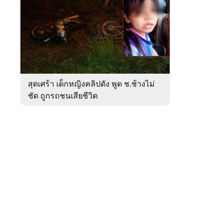
สัปดาห์
ของ
หมวด
ภูมิภาค
 WeTV
สุดเศร้า เด็กหญิงคลิปดัง พูด ช.ช้างไม่
ชัด ถูกรถชนเสียชีวิต
ติดต่อโฆษณา
tencentthbd
sales@tencent.co.th
รา
ร้องเรียนเนื้อหาไม่เหมาะสม
แนะนำติชม แจ้งปัญหาการใช้งาน