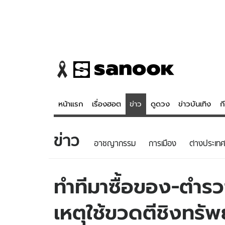
หน้าแรก
เรื่องฮอต
ข่าว
ดูดวง
ข่าวบันเทิง
ก
ข่าว
ข่าว
ดูดวง - 
อาชญากรรม
การเมือง
ต่างประเทศ
เรื่องฮอต
ดูดวง
ข่าว
หวยไทย
ทำทีมาซื้อของ-ตำรว
ข่าวบันเทิง
สถิติหวยไท
เหตุใช้ขวดตีชิงทรัพ
ข่าวกีฬา
หวยลาว
ข่าวเศรษฐกิจ