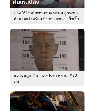
ปลิงให้โชค! ชาวนานครพนม ถูกหวย 6
ล้าน เผย ฝันเห็นปลิงเกาะแขนขายั้วเยี้ย
เฒ่าฉุนถูก จ๊อด กองปราบ หยาม! รัว 3
ศพ