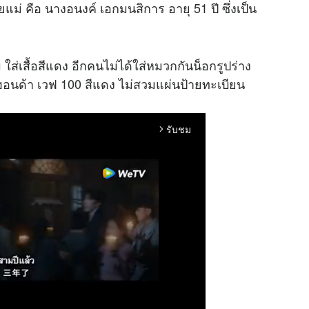
แม่ คือ นางอนงค์ เอกมนสิการ อายุ 51 ปี ซึ่งเป็น
ส่เสื้อสีแดง อีกคนไม่ได้ใส่หมวกกันน็อกรูปร่าง
อนด้า เวฟ 100 สีแดง ไม่สวมแผ่นป้ายทะเบียน
รับชม
arrow_forward_ios