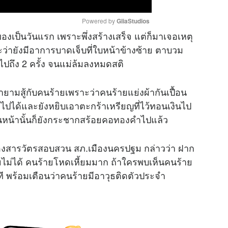
Powered by 
GliaStudios
ของเป็นวันแรก เพราะพึ่งสร้างเสร็จ แต่ก็มาเจอเหตุ
าะว่ายังมีอาการบาดเจ็บที่ใบหน้าข้างซ้าย ตาบวม
M
ถึง 2 ครั้ง จนแม่ล้มลงหมดสติ
u
t
พยายามสู้กับคนร้ายเพราะว่าคนร้ายแย่งผ้ากันเปื้อน
e
ย่งไปได้และยังหยิบเอาตะกร้าเหรียญที่ไว้ทอนเงินไป
อนหน้านั้นก็ยังกระชากสร้อยคอ
ทองคำ
ไปแล้ว
 รองสารวัตรสอบสวน สภ.เมืองนครปฐม กล่าวว่า ฝาก
ยไม่ได้ คนร้ายโหดเหี้ยมมาก ถ้าใครพบเห็นคนร้าย
ที พร้อมเตือนว่าคนร้ายมีอาวุธติดตัวประจำ