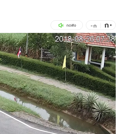
สุขภาพ
ดูทีวี
เที่ยว-กิน
WeTV
ก
+
-
ก
กดฟัง
Tasteful Thailand
Exclusive
Sanook Choice
นิยาย
ยลได้ที่
ร่วมงานกับเ