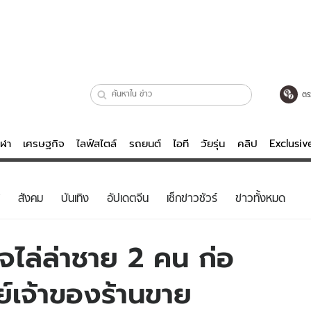
ตร
ีฬา
เศรษฐกิจ
ไลฟ์สไตล์
รถยนต์
ไอที
วัยรุ่น
คลิป
Exclusi
ตรวจหวย
ไลฟ์สไตล์
บันเทิงค
สังคม
บันเทิง
อัปเดตจีน
เช็กข่าวชัวร์
ข่าวทั้งหมด
ผู้หญิง
หนัง-ละคร
ผู้ชาย
เพลง
จไล่ล่าชาย 2 คน ก่อ
ย
วัยรุ่น
เกมส์
ย์เจ้าของร้านขาย
ไอที
คลิป
รถยนต์
พอดแคสต์