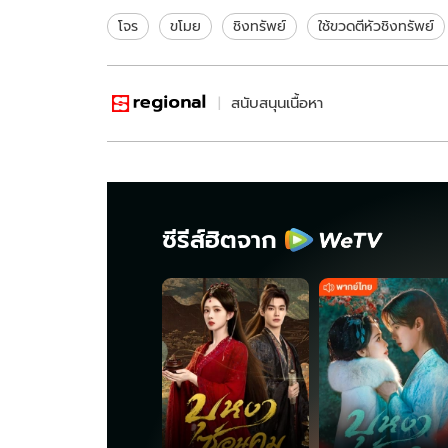
ไม่เสียทรัพย์
โจร
ขโมย
ชิงทรัพย์
ใช้ขวดตีหัวชิงทรัพย์
สนับสนุนเนื้อหา
ซีรีส์ฮิตจาก