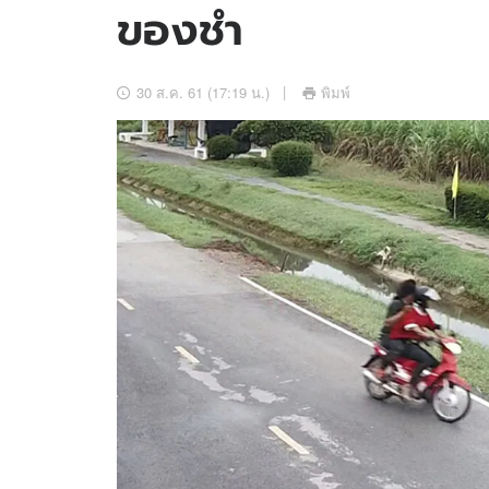
ของชำ
อัปเดตจีน
เช็กข่าวชัวร์
30 ส.ค. 61 (17:19 น.)
พิมพ์
ติดตามสนุกโซเชี
ดาวน์โหลดสนุกแอปฟรี
สงวนลิขสิทธิ์ ©
2569
บริษัท อิมเมจ ฟิวเจอร์ (ประเทศไทย) จำกัด