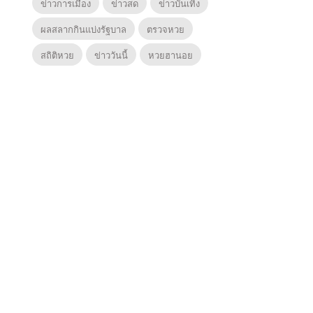
ข่าวการเมือง
ข่าวสด
ข่าวบันเทิง
ผลสลากกินแบ่งรัฐบาล
ตรวจหวย
สถิติหวย
ข่าววันนี้
หวยฮานอย