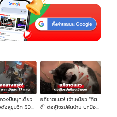
ควงปืนบุกเดี่ยว
อภิชาตแมว! เจ้าเหมียว "คิต
ดังสุขุมวิท 50
ตี้" ต่อสู้โจรปล้นบ้าน ปกป้อง
49 บาท-เงินแสน
เจ้าของจนเกือบเอาชีวิตไม่