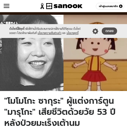
ข่าว
เข้าสู่ระบบสมาชิก
หมวดอื่นๆ
//s.isanook.com/ns/0/ud/1498/7490186/momoko-
Sanook
//s.isanook.com/sr/0/images/logo-
600
60
dies.jpg
new-
sanook.png
เว็บไซต์นี้ใช้คุกกี้
เพื่อให้ท่านได้รับประสบการณ์การใช้งานที่ดีที่สุดบน เว็บไซต์
ตกลง
ของเรา โปรดศึกษาเพิ่มเติมที่
นโยบายความเป็นส่วนตัว
และ
นโยบายคุกกี้
"โมโมโกะ ซากุระ" ผู้แต่งการ์ตูน
"มารุโกะ" เสียชีวิตด้วยวัย 53 ปี
หลังป่วยมะเร็งเต้านม