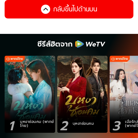
กลับขึ้นไปด้านบน
ซีรีส์ฮิตจาก
1
2
3
บุหงาซ่อนคม (พากย์
เมื่อรั
บุหงาซ่อนคม
ไทย)
(พากย์