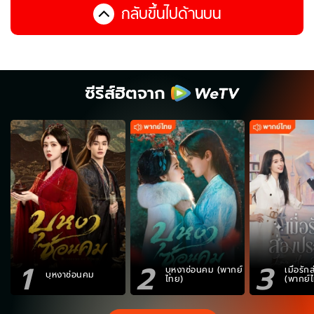
กลับขึ้นไปด้านบน
ซีรีส์ฮิตจาก
1
2
3
บุหงาซ่อนคม (พากย์
เมื่อรั
บุหงาซ่อนคม
ไทย)
(พากย์