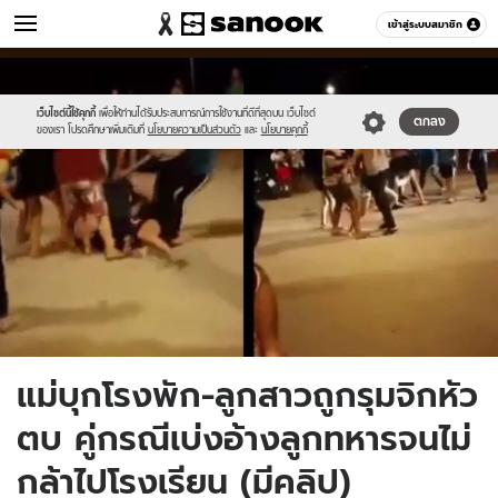
ข่าว
เข้าสู่ระบบสมาชิก
หมวดอื่นๆ
//s.isanook.com/ns/0/ud/1498/7490182/a.jpg
Sanook
//s.isanook.com/sr/0/images/logo-
600
60
new-
sanook.png
เว็บไซต์นี้ใช้คุกกี้
เพื่อให้ท่านได้รับประสบการณ์การใช้งานที่ดีที่สุดบน เว็บไซต์
ตกลง
ของเรา โปรดศึกษาเพิ่มเติมที่
นโยบายความเป็นส่วนตัว
และ
นโยบายคุกกี้
แม่บุกโรงพัก-ลูกสาวถูกรุมจิกหัว
ตบ คู่กรณีเบ่งอ้างลูกทหารจนไม่
กล้าไปโรงเรียน (มีคลิป)