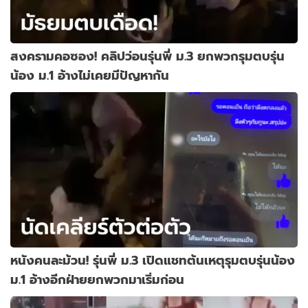
สงครามคอซอง! คลิปว่อนรุ่นพี่ ม.3 ยกพวกรุมตบรุ่น
น้อง ม.1 อ้างไม่เคยมีปัญหากัน
หนังคนละม้วน! รุ่นพี่ ม.3 เปิดแชทต้นเหตุรุมตบรุ่นน้อง
ม.1 อ้างอีกฝ่ายยกพวกมาเริ่มก่อน