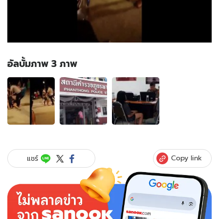
อัลบั้มภาพ 3 ภาพ
อัลบั้ม
ภาพ
3
ภาพ
ของ
แม่
บุก
โรง
Copy link
แชร์
พัก-
ลูกสาว
ถูก
รุม
จิกหัว
ตบ