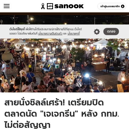
ข่าว
เข้าสู่ระบบสมาชิก
หมวดอื่นๆ
//s.isanook.com/ns/0/ud/1496/7484306/jjgreen.jpg
Sanook
//s.isanook.com/sr/0/images/logo-
600
60
new-
sanook.png
เว็บไซต์นี้ใช้คุกกี้
เพื่อให้ท่านได้รับประสบการณ์การใช้งานที่ดีที่สุดบน เว็บไซต์
ตกลง
ของเรา โปรดศึกษาเพิ่มเติมที่
นโยบายความเป็นส่วนตัว
และ
นโยบายคุกกี้
สายนั่งชิลล์เศร้า! เตรียมปิด
ตลาดนัด "เจเจกรีน" หลัง กทม.
ไม่ต่อสัญญา