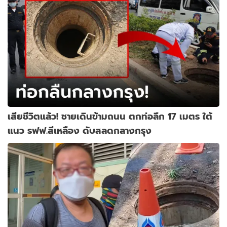
เสียชีวิตแล้ว! ชายเดินข้ามถนน ตกท่อลึก 17 เมตร ใต้
แนว รฟฟ.สีเหลือง ดับสลดกลางกรุง