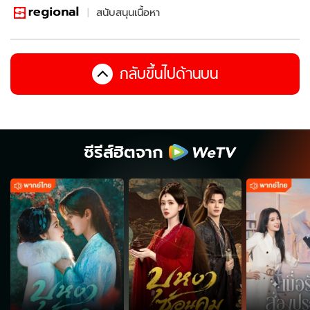
สนับสนุนเนื้อหา
กลับขึ้นไปด้านบน
ซีรีส์ฮิตจาก