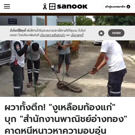
ข่าว
เข้าสู่ระบบสมาชิก
หมวดอื่นๆ
//s.isanook.com/ns/0/ud/1496/7484294/11.jpg
Sanook
//s.isanook.com/sr/0/images/logo-
600
60
new-
sanook.png
เว็บไซต์นี้ใช้คุกกี้
เพื่อให้ท่านได้รับประสบการณ์การใช้งานที่ดีที่สุดบน เว็บไซต์
ตกลง
ของเรา โปรดศึกษาเพิ่มเติมที่
นโยบายความเป็นส่วนตัว
และ
นโยบายคุกกี้
ผวาทั้งตึก! "งูเหลือมท้องแก่"
บุก "สำนักงานพาณิชย์อ่างทอง"
คาดหนีหนาวหาความอบอุ่น