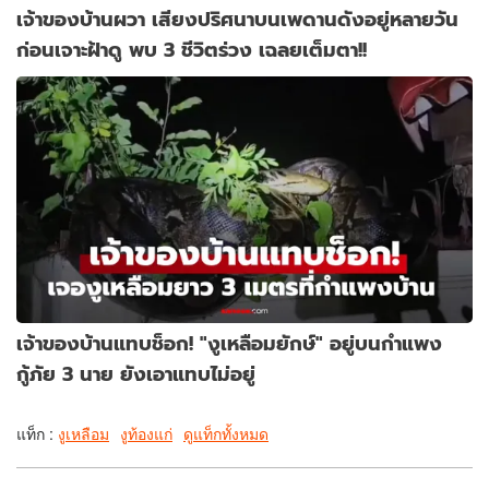
เจ้าของบ้านผวา เสียงปริศนาบนเพดานดังอยู่หลายวัน
ก่อนเจาะฝ้าดู พบ 3 ชีวิตร่วง เฉลยเต็มตา!!
เจ้าของบ้านแทบช็อก! "งูเหลือมยักษ์" อยู่บนกำแพง
กู้ภัย 3 นาย ยังเอาแทบไม่อยู่
แท็ก :
งูเหลือม
งูท้องแก่
ดูแท็กทั้งหมด