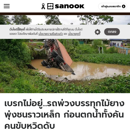
ข่าว
เข้าสู่ระบบสมาชิก
หมวดอื่นๆ
//s.isanook.com/ns/0/ud/1496/7483642/01.jpg
Sanook
//s.isanook.com/sr/0/images/logo-
600
60
new-
sanook.png
เว็บไซต์นี้ใช้คุกกี้
เพื่อให้ท่านได้รับประสบการณ์การใช้งานที่ดีที่สุดบน เว็บไซต์
ตกลง
ของเรา โปรดศึกษาเพิ่มเติมที่
นโยบายความเป็นส่วนตัว
และ
นโยบายคุกกี้
เบรกไม่อยู่...รถพ่วงบรรทุกไม้ยาง
พุ่งชนราวเหล็ก ก่อนตกน้ำทั้งคัน
คนขับหวิดดับ