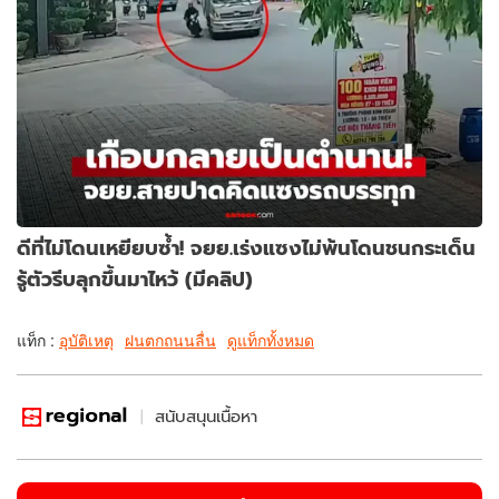
ดีที่ไม่โดนเหยียบซ้ำ! จยย.เร่งแซงไม่พ้นโดนชนกระเด็น
รู้ตัวรีบลุกขึ้นมาไหว้ (มีคลิป)
แท็ก :
อุบัติเหตุ
ฝนตกถนนลื่น
ดูแท็กทั้งหมด
สนับสนุนเนื้อหา