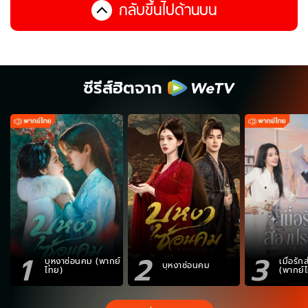
กลับขึ้นไปด้านบน
ซีรีส์ฮิตจาก
1
2
3
บุหงาซ่อนคม (พากย์
เมื่อรั
บุหงาซ่อนคม
ไทย)
(พากย์