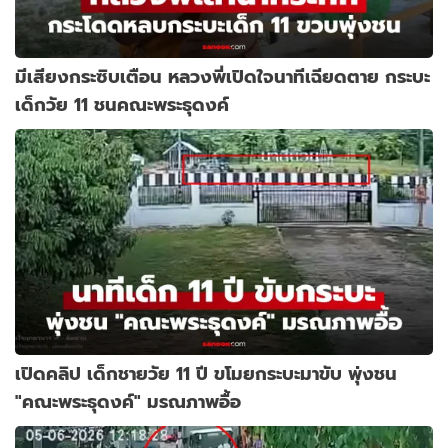
มีเสียงกระซิบเตือน หลวงพี่เปิดใจนาทีเฉียดตาย กระบะ
เด็กวัย 11 ชนคณะพระธุดงค์
เปิดคลิป เด็กชายวัย 11 ปี ขโมยกระบะมาขับ พุ่งชน
"คณะพระธุดงค์" มรณภาพอื้อ