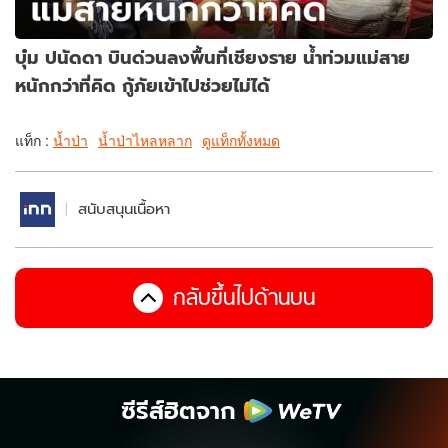
บุ๋ม ปนัดดา บินด่วนลงพื้นที่เชียงราย น้ำท่วมแม่สาย
หนักกว่าที่คิด กู้ภัยเข้าไปช่วยไม่ได้
แท็ก :
น้ำป่า
น้ำป่าไหลหลาก
ดูแท็กทั้งหมด
สนับสนุนเนื้อหา
กลับขึ้นไปด้านบน
ซีรีส์ฮิตจาก