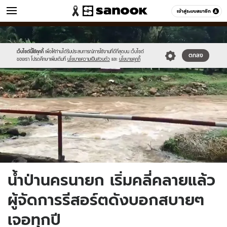
ข่าว
เข้าสู่ระบบสมาชิก
หมวดอื่นๆ
//s.isanook.com/ns/0/ud/1495/7477698/3.jpg
Sanook
//s.isanook.com/sr/0/images/logo-
600
60
new-
sanook.png
เว็บไซต์นี้ใช้คุกกี้
เพื่อให้ท่านได้รับประสบการณ์การใช้งานที่ดีที่สุดบน เว็บไซต์
ตกลง
ของเรา โปรดศึกษาเพิ่มเติมที่
นโยบายความเป็นส่วนตัว
และ
นโยบายคุกกี้
น้ำป่านครนายก เริ่มคลี่คลายแล้ว
ผู้จัดการรีสอร์ตดังบอกสบายๆ
เจอทุกปี