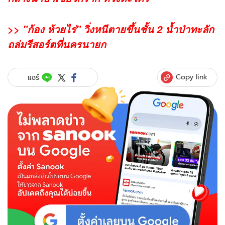
>> "ก้อง ห้วยไร่" วิ่งหนีตายขึ้นชั้น 2 น้ำป่าทะลัก
ถล่มรีสอร์ตที่นครนายก
Copy link
แชร์