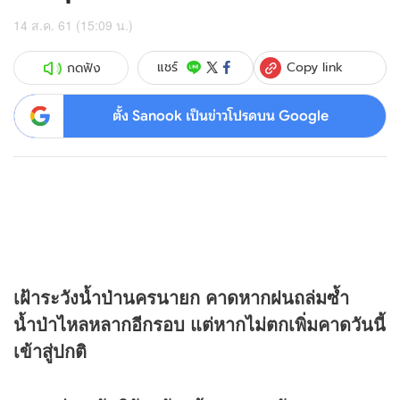
14 ส.ค. 61 (15:09 น.)
Copy link
แชร์
กดฟัง
ตั้ง Sanook เป็นข่าวโปรดบน Google
เฝ้าระวังน้ำป่านครนายก คาดหากฝนถล่มซ้ำ
น้ำป่าไหลหลากอีกรอบ แต่หากไม่ตกเพิ่มคาดวันนี้
เข้าสู่ปกติ