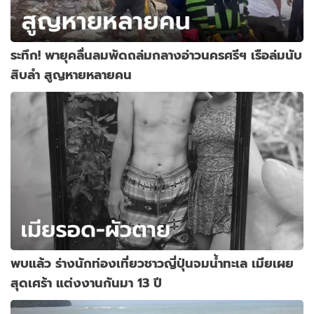
ระทึก! พายุคลื่นลมพัดถล่มกลางอ่าวนครศรีฯ เรือล่มนับ
สิบลำ สูญหายหลายคน
พบแล้ว ร่างนักท่องเที่ยวชาวญี่ปุ่นจมน้ำทะเล เมียเผย
สุดเศร้า แต่งงานกันมา 13 ปี