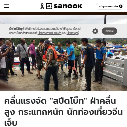
ข่าว
เข้าสู่ระบบสมาชิก
หมวดอื่นๆ
//s.isanook.com/ns/0/ud/1494/7474650/3055670.jpg
Sanook
//s.isanook.com/sr/0/images/logo-
600
60
new-
sanook.png
เว็บไซต์นี้ใช้คุกกี้
เพื่อให้ท่านได้รับประสบการณ์การใช้งานที่ดีที่สุดบน เว็บไซต์
ตกลง
ของเรา โปรดศึกษาเพิ่มเติมที่
นโยบายความเป็นส่วนตัว
และ
นโยบายคุกกี้
คลื่นแรงจัด "สปีดโบ๊ท" ฝ่าคลื่น
สูง กระแทกหนัก นักท่องเที่ยวจีน
เจ็บ