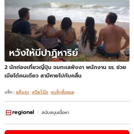
2 นักท่องเที่ยวญี่ปุ่น จมทะเลพังงา พนักงาน รร. ช่วย
เมียได้คนเดียว สามีหายไปกับคลื่น
แท็ก :
คลื่นสูง
สปีดโบ๊ท
ดูแท็กทั้งหมด
สนับสนุนเนื้อหา