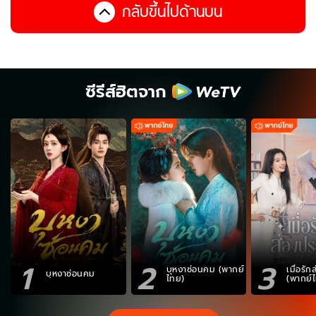
กลับขึ้นไปด้านบน
ซีรีส์ฮิตจาก
1
2
3
บุหงาซ่อนคม (พากย์
เมื่อรั
บุหงาซ่อนคม
ไทย)
(พากย์