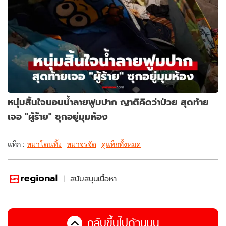
หนุ่มสิ้นใจนอนน้ำลายฟูมปาก ญาติคิดว่าป่วย สุดท้าย
เจอ "ผู้ร้าย" ซุกอยู่มุมห้อง
แท็ก :
หมาโดนทิ้ง
หมาจรจัด
ดูแท็กทั้งหมด
สนับสนุนเนื้อหา
กลับขึ้นไปด้านบน