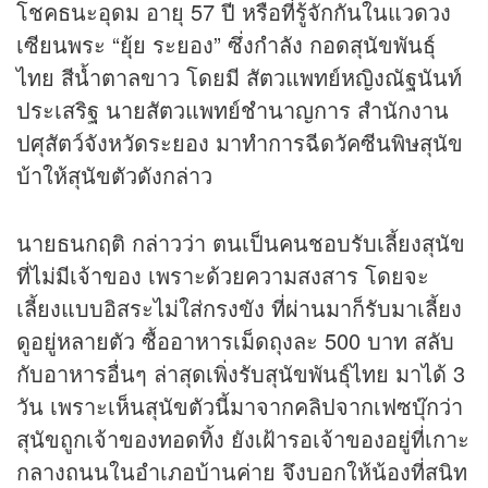
โชคธนะอุดม อายุ 57 ปี หรือที่รู้จักกันในแวดวง
เซียนพระ “ยุ้ย ระยอง” ซึ่งกำลัง กอดสุนัขพันธุ์
ไทย สีน้ำตาลขาว โดยมี สัตวแพทย์หญิงณัฐนันท์
ประเสริฐ นายสัตวแพทย์ชำนาญการ สำนักงาน
ปศุสัตว์จังหวัดระยอง มาทำการฉีดวัคซีนพิษสุนัข
บ้าให้สุนัขตัวดังกล่าว
นายธนกฤติ กล่าวว่า ตนเป็นคนชอบรับเลี้ยงสุนัข
ที่ไม่มีเจ้าของ เพราะด้วยความสงสาร โดยจะ
เลี้ยงแบบอิสระไม่ใส่กรงขัง ที่ผ่านมาก็รับมาเลี้ยง
ดูอยู่หลายตัว ซื้ออาหารเม็ดถุงละ 500 บาท สลับ
กับอาหารอื่นๆ ล่าสุดเพิ่งรับสุนัขพันธุ์ไทย มาได้ 3
วัน เพราะเห็นสุนัขตัวนี้มาจากคลิปจากเฟซบุ๊กว่า
สุนัขถูกเจ้าของทอดทิ้ง ยังเฝ้ารอเจ้าของอยู่ที่เกาะ
กลางถนนในอำเภอบ้านค่าย จึงบอกให้น้องที่สนิท