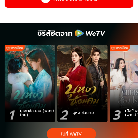
ซีรีส์ฮิตจาก
1
2
3
บุหงาซ่อนคม (พากย์
เมื่อรั
บุหงาซ่อนคม
ไทย)
(พากย์
ไปที่ WeTV