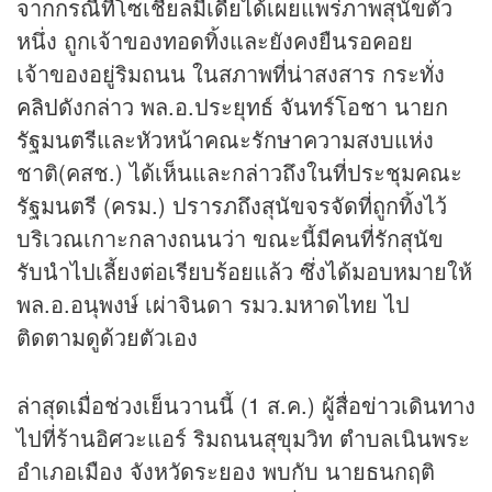
จากกรณีที่โซเชียลมีเดียได้เผยแพร่ภาพสุนัขตัว
หนึ่ง ถูกเจ้าของทอดทิ้งและยังคงยืนรอคอย
เจ้าของอยู่ริมถนน ในสภาพที่น่าสงสาร กระทั่ง
คลิป
ดังกล่าว พล.อ.ประยุทธ์ จันทร์โอชา นายก
รัฐมนตรีและหัวหน้าคณะรักษาความสงบแห่ง
ชาติ(คสช.) ได้เห็นและกล่าวถึงในที่ประชุมคณะ
รัฐมนตรี (ครม.) ปรารภถึงสุนัขจรจัดที่ถูกทิ้งไว้
บริเวณเกาะกลางถนนว่า ขณะนี้มีคนที่รักสุนัข
รับนำไปเลี้ยงต่อเรียบร้อยแล้ว ซึ่งได้มอบหมายให้
พล.อ.อนุพงษ์ เผ่าจินดา รมว.มหาดไทย ไป
ติดตามดูด้วยตัวเอง
ล่าสุดเมื่อช่วงเย็นวานนี้ (1 ส.ค.) ผู้สื่อ
ข่าว
เดินทาง
ไปที่ร้านอิศวะแอร์ ริมถนนสุขุมวิท ตำบลเนินพระ
อำเภอเมือง จังหวัดระยอง พบกับ นายธนกฤติ