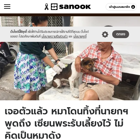
ข่าว
เข้าสู่ระบบสมาชิก
หมวดอื่นๆ
//s.isanook.com/ns/0/ud/1481/7407038/news07.jpg
Sanook
//s.isanook.com/sr/0/images/logo-
600
60
new-
sanook.png
เว็บไซต์นี้ใช้คุกกี้
เพื่อให้ท่านได้รับประสบการณ์การใช้งานที่ดีที่สุดบน เว็บไซต์
ตกลง
ของเรา โปรดศึกษาเพิ่มเติมที่
นโยบายความเป็นส่วนตัว
และ
นโยบายคุกกี้
เจอตัวแล้ว หมาโดนทิ้งที่นายกฯ
พูดถึง เซียนพระรับเลี้ยงไว้ ไม่
คิดเป็นหมาดัง