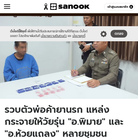
ข่าว
เข้าสู่ระบบสมาชิก
หมวดอื่นๆ
//s.isanook.com/ns/0/ud/1479/7398978/4386985.jpg
Sanook
//s.isanook.com/sr/0/images/logo-
600
60
new-
sanook.png
เว็บไซต์นี้ใช้คุกกี้
เพื่อให้ท่านได้รับประสบการณ์การใช้งานที่ดีที่สุดบน เว็บไซต์
ตกลง
ของเรา โปรดศึกษาเพิ่มเติมที่
นโยบายความเป็นส่วนตัว
และ
นโยบายคุกกี้
รวบตัวพ่อค้ายานรก แหล่ง
กระจายให้วัยรุ่น "อ.พิมาย" และ
"อ.ห้วยแถลง" หลายชุมชน