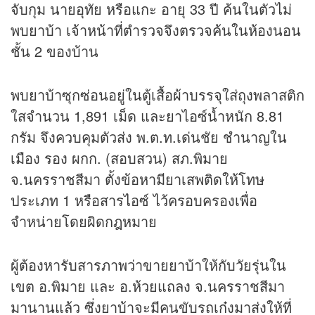
จับกุม นายอุทัย หรือแกะ อายุ 33 ปี ค้นในตัวไม่
พบยาบ้า เจ้าหน้าที่ตำรวจจึงตรวจค้นในห้องนอน
ชั้น 2 ของบ้าน
พบยาบ้าซุกซ่อนอยู่ในตู้เสื้อผ้าบรรจุใส่ถุงพลาสติก
ใสจำนวน 1,891 เม็ด และยาไอซ์น้ำหนัก 8.81
กรัม จึงควบคุมตัวส่ง พ.ต.ท.เด่นชัย ชำนาญใน
เมือง รอง ผกก. (สอบสวน) สภ.พิมาย
จ.นครราชสีมา ตั้งข้อหามียาเสพติดให้โทษ
ประเภท 1 หรือสารไอซ์ ไว้ครอบครองเพื่อ
จำหน่ายโดยผิดกฎหมาย
ผู้ต้องหารับสารภาพว่าขายยาบ้าให้กับวัยรุ่นใน
เขต อ.พิมาย และ อ.ห้วยแถลง จ.นครราชสีมา
มานานแล้ว ซึ่งยาบ้าจะมีคนขับรถเก๋งมาส่งให้ที่