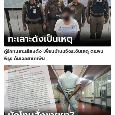
คู่รักทะเลาะเสียงดัง เพื่อนบ้านแจ้งระงับเหตุ ตร.พบ
พิรุธ ค้นเจอยาเคเพิ่ม