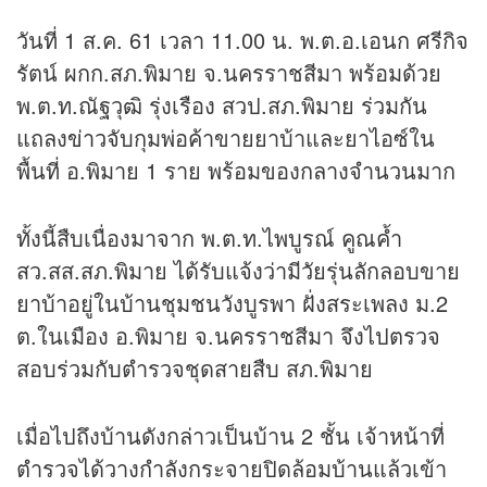
วันที่ 1 ส.ค. 61 เวลา 11.00 น. พ.ต.อ.เอนก ศรีกิจ
รัตน์ ผกก.สภ.พิมาย จ.นครราชสีมา พร้อมด้วย
พ.ต.ท.ณัฐวุฒิ รุ่งเรือง สวป.สภ.พิมาย ร่วมกัน
แถลง
ข่าว
จับกุมพ่อค้าขายยาบ้าและยาไอซ์ใน
พื้นที่ อ.พิมาย 1 ราย พร้อมของกลางจำนวนมาก
ทั้งนี้สืบเนื่องมาจาก พ.ต.ท.ไพบูรณ์ คูณค้ำ
สว.สส.สภ.พิมาย ได้รับแจ้งว่ามีวัยรุ่นลักลอบขาย
ยาบ้าอยู่ในบ้านชุมชนวังบูรพา ฝั่งสระเพลง ม.2
ต.ในเมือง อ.พิมาย จ.นครราชสีมา จึงไปตรวจ
สอบร่วมกับตำรวจชุดสายสืบ สภ.พิมาย
เมื่อไปถึงบ้านดังกล่าวเป็นบ้าน 2 ชั้น เจ้าหน้าที่
ตำรวจได้วางกำลังกระจายปิดล้อมบ้านแล้วเข้า