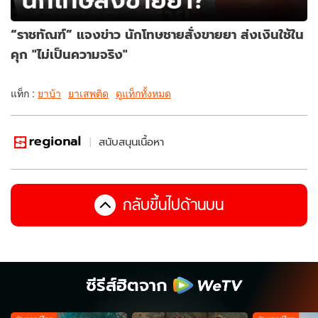
“ราชทัณฑ์” แจงข่าว นักโทษชายสั่งขายยา ส่งเงินใช้ใน
คุก "ไม่เป็นความจริง"
แท็ก :
ยาบ้า
ยาเสพติด
ดูแท็กทั้งหมด
สนับสนุนเนื้อหา
กลับขึ้นไปด้านบน
ซีรีส์ฮิตจาก