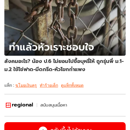
สังคมอะไร? น้อง ป.6 ไม่ยอมไปซื้อบุหรี่ให้ ถูกรุ่นพี่ ม.1-
ม.2 ใช้โซ่ฟาด-มีดกรีด-หัวโขกกำแพง
แท็ก :
ขโมยเงินครู
ทำร้ายเด็ก
ดูแท็กทั้งหมด
สนับสนุนเนื้อหา