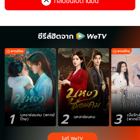
กลับขึ้นไปด้านบน
ซีรีส์ฮิตจาก
1
2
3
บุหงาซ่อนคม (พากย์
เมื่อรั
บุหงาซ่อนคม
ไทย)
(พากย์
ไปที่ WeTV