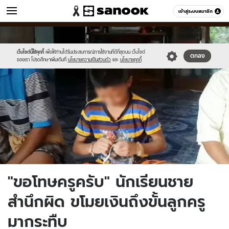
ข่าว
เข้าสู่ระบบสมาชิก
หมวดอื่นๆ
//s.isanook.com/ns/0/ud/1470/7351514/news12.jpg
Sanook
//s.isanook.com/sr/0/images/logo-
600
60
new-
sanook.png
เว็บไซต์นี้ใช้คุกกี้
เพื่อให้ท่านได้รับประสบการณ์การใช้งานที่ดีที่สุดบน เว็บไซต์
ตกลง
ของเรา โปรดศึกษาเพิ่มเติมที่
นโยบายความเป็นส่วนตัว
และ
นโยบายคุกกี้
"ขอโทษครูครับ" นักเรียนชาย
สำนึกผิด ขโมยเงินถึงขั้นลูกครู
มากระทืบ