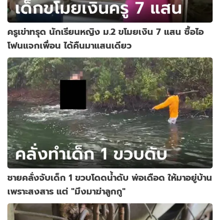
ครูเข่าทรุด นักเรียนหญิง ม.2 ขโมยเงิน 7 แสน ซื้อไอ
โฟนแจกเพื่อน ได้คืนมาแสนเดียว
ชายคลั่งจับเด็ก 1 ขวบโดดน้ำดับ พ่อเดือด ให้มาอยู่บ้าน
เพราะสงสาร แต่ "มึงมาฆ่าลูกกู"