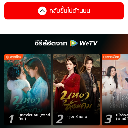
กลับขึ้นไปด้านบน
ซีรีส์ฮิตจาก
1
2
3
บุหงาซ่อนคม (พากย์
เมื่อรั
บุหงาซ่อนคม
ไทย)
(พากย์