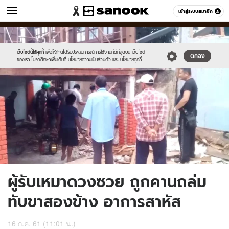
ข่าว
เข้าสู่ระบบสมาชิก
หมวดอื่นๆ
//s.isanook.com/ns/0/ud/1439/7199214/4.jpg
Sanook
//s.isanook.com/sr/0/images/logo-
600
60
new-
sanook.png
เว็บไซต์นี้ใช้คุกกี้
เพื่อให้ท่านได้รับประสบการณ์การใช้งานที่ดีที่สุดบน เว็บไซต์
ตกลง
ของเรา โปรดศึกษาเพิ่มเติมที่
นโยบายความเป็นส่วนตัว
และ
นโยบายคุกกี้
ผู้รับเหมาดวงซวย ถูกคานถล่ม
ทับขาสองข้าง อาการสาหัส
16 ก.ค. 61 (11:01 น.)