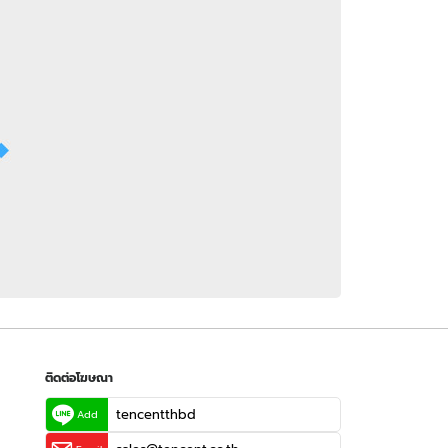
 WeTV
ติดต่อโฆษณา
tencentthbd
sales@tencent.co.th
รา
ร้องเรียนเนื้อหาไม่เหมาะสม
แนะนำติชม แจ้งปัญหาการใช้งาน
ติดต่อโฆษณา
tencentthbd
Add