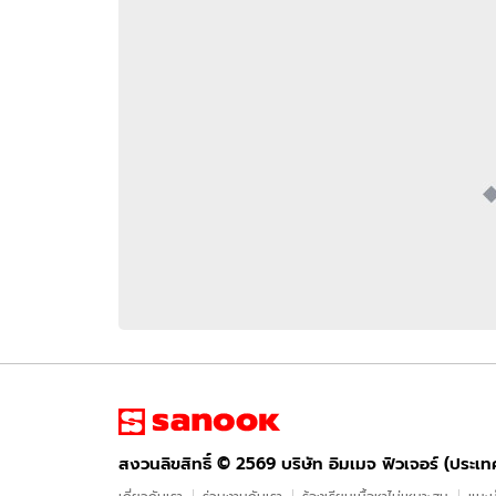
อัปเดตจีน
เช็กข่าวชัวร์
ติดตามสนุกโซเชี
ดาวน์โหลดสนุกแอปฟรี
สงวนลิขสิทธิ์ ©
2569
บริษัท อิมเมจ ฟิวเจอร์ (ประเทศไทย) จำกัด
สงวนลิขสิทธิ์ ©
2569
บริษัท อิมเมจ ฟิวเจอร์ (ประเ