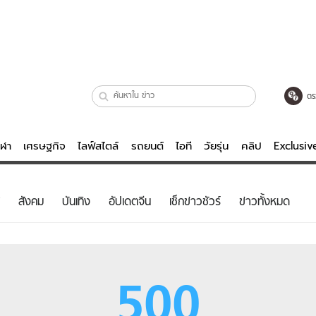
ตร
ีฬา
เศรษฐกิจ
ไลฟ์สไตล์
รถยนต์
ไอที
วัยรุ่น
คลิป
Exclusi
ตรวจหวย
ไลฟ์สไตล์
บันเทิงค
สังคม
บันเทิง
อัปเดตจีน
เช็กข่าวชัวร์
ข่าวทั้งหมด
ผู้หญิง
หนัง-ละคร
ผู้ชาย
เพลง
ย
วัยรุ่น
เกมส์
500
ไอที
คลิป
รถยนต์
พอดแคสต์