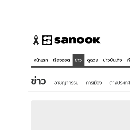
หน้าแรก
เรื่องฮอต
ข่าว
ดูดวง
ข่าวบันเทิง
ก
ข่าว
ข่าว
ดูดวง - 
อาชญากรรม
การเมือง
ต่างประเทศ
เรื่องฮอต
ดูดวง
ข่าว
หวยไทย
ข่าวบันเทิง
สถิติหวยไท
ข่าวกีฬา
หวยลาว
ข่าวเศรษฐกิจ