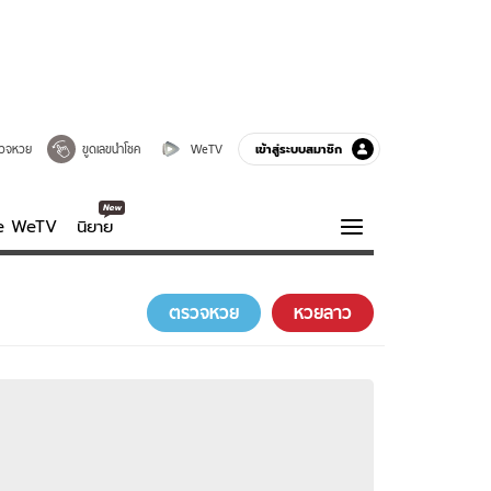
เข้าสู่ระบบสมาชิก
วจหวย
ขูดเลขนำโชค
WeTV
ve WeTV
นิยาย
รบรส
ความรู้รอบตัว
ตรวจหวย
หวยลาว
ฮาวทู
กูรู-รอบรู้