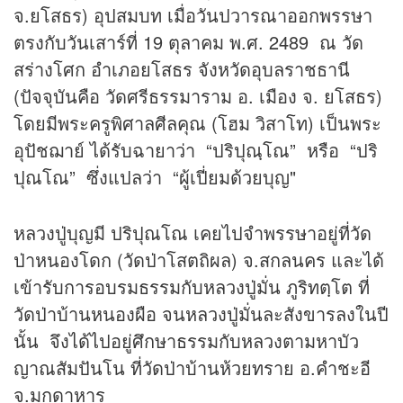
จ.ยโสธร) อุปสมบท เมื่อวันปวารณาออกพรรษา
ตรงกับวันเสาร์ที่ 19 ตุลาคม พ.ศ. 2489 ณ วัด
สร่างโศก อำเภอยโสธร จังหวัดอุบลราชธานี
(ปัจจุบันคือ วัดศรีธรรมาราม อ. เมือง จ. ยโสธร)
โดยมีพระครูพิศาลศีลคุณ (โฮม วิสาโท) เป็นพระ
อุปัชฌาย์ ได้รับฉายาว่า “ปริปุณฺโณ” หรือ “ปริ
ปุณโณ” ซึ่งแปลว่า “ผู้เปี่ยมด้วยบุญ"
หลวงปู่บุญมี ปริปุณโณ เคยไปจำพรรษาอยู่ที่วัด
ป่าหนองโดก (วัดป่าโสตถิผล) จ.สกลนคร และได้
เข้ารับการอบรมธรรมกับหลวงปู่มั่น ภูริทตฺโต ที่
วัดป่าบ้านหนองผือ จนหลวงปู่มั่นละสังขารลงในปี
นั้น จึงได้ไปอยู่ศึกษาธรรมกับหลวงตามหาบัว
ญาณสัมปันโน ที่วัดป่าบ้านห้วยทราย อ.คำชะอี
จ.มุกดาหาร