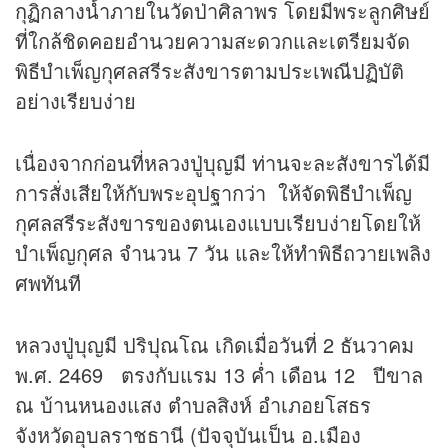
กุฏิกลางน้ำภายในวัดป่าศิลาพร โดยมีพระลูกศิษย์
ที่ใกล้ชิดคอยอำนวยความสะดวกและเตรียมจัด
พิธีบำเพ็ญกุศลสรีระสังขารตามประเพณีปฏิบัติ
อย่างเรียบง่าย
เนื่องจากก่อนที่หลวงปู่บุญมี ท่านจะละสังขารได้มี
การสั่งเสียให้กับพระอุปฐากว่า ให้จัดพิธีบำเพ็ญ
กุศลสรีระสังขารของตนเองแบบเรียบง่ายโดยให้
บำเพ็ญกุศล จำนวน 7 วัน และให้ทำพิธีถวายเพลิง
ศพทันที
หลวงปู่บุญมี ปริปุณโณ เกิดเมื่อวันที่ 2 ธันวาคม
พ.ศ. 2469 ตรงกับแรม 13 ค่ำ เดือน 12 ปีขาล
ณ บ้านหนองแสง ตำบลสิงห์ อำเภอยโสธร
จังหวัดอุบลราชธานี (ปัจจุบันเป็น อ.เมือง