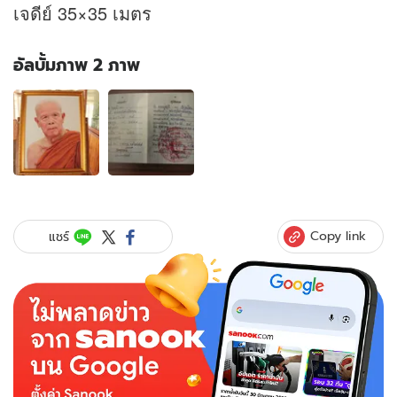
เจดีย์ 35×35 เมตร
อัลบั้มภาพ 2 ภาพ
อัลบั้ม
ภาพ
2
ภาพ
ของ
อาลัย
สิ้น!
“หลวง
Copy link
แชร์
ปู่
บุญ
มี”
ศิษย์
อาวุโส
หลวง
ปู่
มั่น-
หลวง