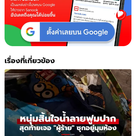
ตาม
หา
บัว
ละ
สังขาร
แล้ว
ด้วย
อาการ
สงบ
เรื่องที่เกี่ยวข้อง