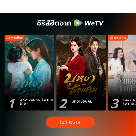
ซีรีส์ฮิตจาก
1
2
3
บุหงาซ่อนคม (พากย์
เมื่อรั
บุหงาซ่อนคม
ไทย)
(พากย์
ไปที่ WeTV