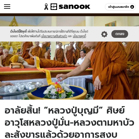
ข่าว
เข้าสู่ระบบสมาชิก
หมวดอื่นๆ
//s.isanook.com/ns/0/ud/1430/7152630/a.jpg
Sanook
//s.isanook.com/sr/0/images/logo-
600
60
new-
sanook.png
เว็บไซต์นี้ใช้คุกกี้
เพื่อให้ท่านได้รับประสบการณ์การใช้งานที่ดีที่สุดบน เว็บไซต์
ตกลง
ของเรา โปรดศึกษาเพิ่มเติมที่
นโยบายความเป็นส่วนตัว
และ
นโยบายคุกกี้
อาลัยสิ้น! “หลวงปู่บุญมี” ศิษย์
อาวุโสหลวงปู่มั่น-หลวงตามหาบัว
ละสังขารแล้วด้วยอาการสงบ