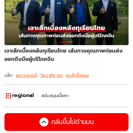
เจาะลึกเบื้องหลังทุเรียนไทย เส้นทางคุณภาพก่อนส่ง
ออกถึงมือผู้บริโภคจีน
แท็ก :
หลวงปู่บุญมี
วัดป่าศิลาพร
ดูแท็กทั้งหมด
สนับสนุนเนื้อหา
กลับขึ้นไปด้านบน