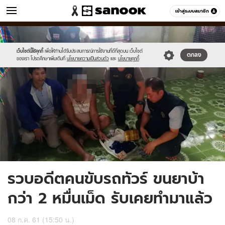
ข่าว
เข้าสู่ระบบสมาชิก
หมวดอื่นๆ
//s.isanook.com/ns/0/ud/1420/7103098/thumb7.jpg
Sanook
//s.isanook.com/sr/0/images/logo-
600
60
new-
sanook.png
เว็บไซต์นี้ใช้คุกกี้
เพื่อให้ท่านได้รับประสบการณ์การใช้งานที่ดีที่สุดบน เว็บไซต์
ตกลง
ของเรา โปรดศึกษาเพิ่มเติมที่
นโยบายความเป็นส่วนตัว
และ
นโยบายคุกกี้
รวบอดีตคนขับรถทัวร์ ขนยาบ้า
กว่า 2 หมื่นเม็ด รับเคยทำมาแล้ว
08 ก.ค. 61 (15:50 น.)