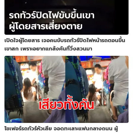
เปิดใจผู้โดยสาร เจอคนขับรถทัวร์ปิดไฟหน้ารถตอนขึ้น
เขาสก เพราะอยากแกล้งคันที่วิ่งสวนมา
โชเฟอร์รถทัวร์หัวเสีย จอดทะเลาะแฟนกลางถนน ผู้