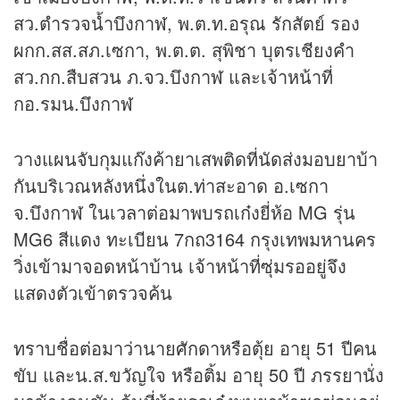
สว.ตำรวจน้ำบึงกาฬ, พ.ต.ท.อรุณ รักสัตย์ รอง
ผกก.สส.สภ.เซกา, พ.ต.ต. สุพิชา บุตรเชียงคำ
สว.กก.สืบสวน ภ.จว.บึงกาฬ และเจ้าหน้าที่
กอ.รมน.บึงกาฬ
วางแผนจับกุมแก๊งค้ายาเสพติดที่นัดส่งมอบยาบ้า
กันบริเวณหลังหนึ่งในต.ท่าสะอาด อ.เซกา
จ.บึงกาฬ ในเวลาต่อมาพบรถเก๋งยี่ห้อ MG รุ่น
MG6 สีแดง ทะเบียน 7กถ3164 กรุงเทพมหานคร
วิ่งเข้ามาจอดหน้าบ้าน เจ้าหน้าที่ซุ่มรออยู่จึง
แสดงตัวเข้าตรวจค้น
ทราบชื่อต่อมาว่านายศักดาหรือตุ้ย อายุ 51 ปีคน
ขับ และน.ส.ขวัญใจ หรือติ้ม อายุ 50 ปี ภรรยานั่ง