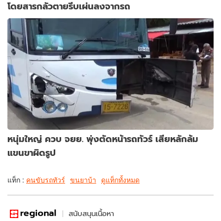
โดยสารกลัวตายรีบเผ่นลงจากรถ
หนุ่มใหญ่ ควบ จยย. พุ่งตัดหน้ารถทัวร์ เสียหลักล้ม
แขนขาผิดรูป
แท็ก :
คนขับรถทัวร์
ขนยาบ้า
ดูแท็กทั้งหมด
สนับสนุนเนื้อหา