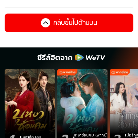
กลับขึ้นไปด้านบน
ซีรีส์ฮิตจาก
บุหงาซ่อนคม (พากย์
เมื่อรั
บุหงาซ่อนคม