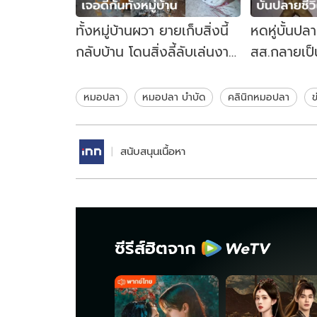
ทั้งหมู่บ้านผวา ยายเก็บสิ่งนี้
หดหู่บั้นปล
กลับบ้าน โดนสิ่งลี้ลับเล่นงาน
สส.กลายเป็
รัว ๆ วอนหมอปลามาพิสูจน์
จอมพลัง ยั
เห็นบัตร
หมอปลา
หมอปลา บำบัด
คลินิกหมอปลา
ข
สนับสนุนเนื้อหา
ซีรีส์ฮิตจาก