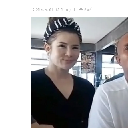
อัปเดตจีน
05 ก.ค. 61 (12:54 น.)
พิมพ์
เช็กข่าวชัวร์
ติดตามสนุกโซเชี
ดาวน์โหลดสนุกแอปฟรี
สงวนลิขสิทธิ์ ©
2569
บริษัท อิมเมจ ฟิวเจอร์ (ประเทศไทย) จำกัด