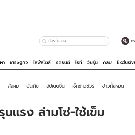
ตร
ีฬา
เศรษฐกิจ
ไลฟ์สไตล์
รถยนต์
ไอที
วัยรุ่น
คลิป
Exclusi
ตรวจหวย
ไลฟ์สไตล์
บันเทิงค
สังคม
บันเทิง
อัปเดตจีน
เช็กข่าวชัวร์
ข่าวทั้งหมด
ผู้หญิง
หนัง-ละคร
ผู้ชาย
เพลง
นแรง ล่ามโซ่-ใช้เข็ม
ย
วัยรุ่น
เกมส์
ไอที
คลิป
รถยนต์
พอดแคสต์