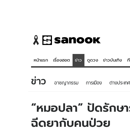
หน้าแรก
เรื่องฮอต
ข่าว
ดูดวง
ข่าวบันเทิง
ก
ข่าว
ข่าว
ดูดวง - 
อาชญากรรม
การเมือง
ต่างประเทศ
เรื่องฮอต
ดูดวง
ข่าว
หวยไทย
“หมอปลา” ปัดรักษารุ
ข่าวบันเทิง
สถิติหวยไท
ฉีดยากับคนป่วย
ข่าวกีฬา
หวยลาว
ข่าวเศรษฐกิจ