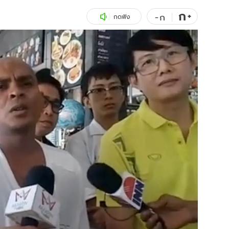
ก
สุขภาพ
+
ดูทีวี
-
ก
กดฟัง
เที่ยว-กิน
WeTV
Tasteful Thailand
Exclusive
Sanook Choice
นิยาย
ยลได้ที่
ร่วมงานกับเ