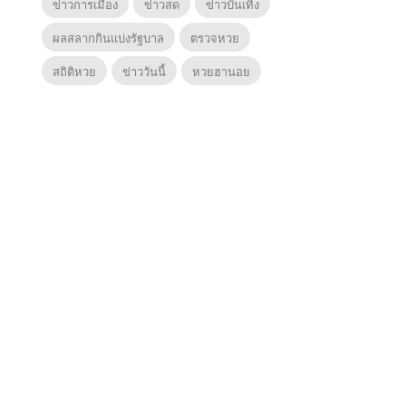
ข่าวการเมือง
ข่าวสด
ข่าวบันเทิง
ผลสลากกินแบ่งรัฐบาล
ตรวจหวย
สถิติหวย
ข่าววันนี้
หวยฮานอย