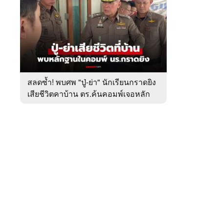
สัปดาห์
ของ
หมวด
อาชญากรรม
 WeTV
สลดซ้ำ! พบศพ "ปู่-ย่า" นักเรียนกราดยิง
เสียชีวิตคาบ้าน ตร.ค้นคอมพ์เจอหลัก
ติดต่อโฆษณา
ฐานสำคัญ
tencentthbd
sales@tencent.co.th
รา
ร้องเรียนเนื้อหาไม่เหมาะสม
แนะนำติชม แจ้งปัญหาการใช้งาน