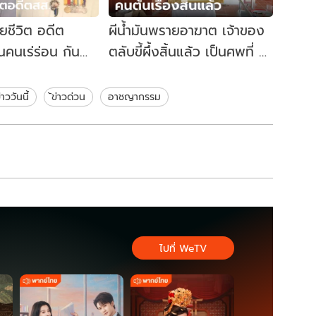
ายชีวิต อดีต
ผีน้ำมันพรายอาฆาต เจ้าของ
นคนเร่ร่อน กัน
ตลับขี้ผึ้งสิ้นแล้ว เป็นศพที่ 5
งแทบไม่เชื่อ จน
หมอปลายังไม่ทันได้ทำพิธี
่าววันนี้
้ข่าวด่วน
อาชญากรรม
ไปที่ WeTV