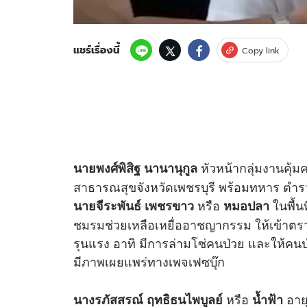
แชร์เรื่องนี้
Copy link
หัวหน้ากลุ่มงานคุ้ม
นายพงศ์พิสิฐ นานานุกูล
สาธารณสุขจังหวัดเพชรบุรี พร้อมทหาร ตำร
หรือ
ในพื้น
นายจีระพันธ์ เพชรขาว
หมอปลา
ชมรมช่วยเหลือเหยื่ออาชญากรรม ให้เข้าตร
รุนแรง อาทิ มีการล่ามโซ่คนป่วย และให้คนป่
มีภาพเผยแพร่ทางเพจเฟซบุ๊ก
หรือ
อายุ
นางรภัสสรณ์ ฤทธิธนไพบูลย์
น้ำฟ้า