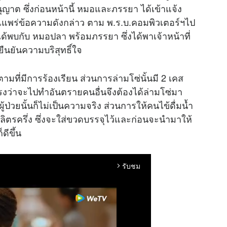
ุญาต ซึ่งก่อนหน้านี้ หมอและภรรยา ได้เข้าแจ้ง
ี่เแพร่ข้อความดังกล่าว ตาม พ.ร.บ.คอมพิวเตอร์ฯไป
่ได้พบกับ หมอปลา พร้อมภรรยา ซึ่งได้พาเจ้าหน้าที่
ืนยันความบริสุทธิ์ใจ
ตามที่มีการร้องเรียน ส่วนการล่ามโซ่นั้นมี 2 เคส
กรงว่าจะไปทำอันตรายคนอื่นจึงต้องได้ล่ามโซ่มา
ู้ป่วยนั้นก็ไม่เป็นความจริง ส่วนการให้คนไข้ดื่มน้ำ
 2 ลิตรครึ่ง ซึ่งจะใส่ขวดบรรจุไว้และก่อนจะนำมาให้
ดีขึ้น
รับชม
arrow_forward_ios