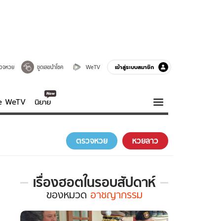
เข้าสู่ระบบสมาชิก
วจหวย
ขูดเลขนำโชค
WeTV
ve WeTV
นิยาย
รบรส
ความรู้รอบตัว
ตรวจหวย
หวยลาว
ฮาวทู
กูรู-รอบรู้
เรื่องฮอตในรอบสัปดาห์
เรื่อง
ของ
หมวด
อาชญากรรม
ฮอต
ใน
รอบ