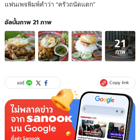
แฟนเพจพิมพ์คำว่า “ครัวถนัดแดก”
อัลบั้มภาพ 21 ภาพ
อัลบั้ม
21
ภาพ
21
ภาพ
ภาพ
ของ
คู่หู
2
สาว
Copy link
แชร์
นัก
ชิม
ชาว
ราชบุรี
เปิด
ครัว
ถนัด
แดก
จัด