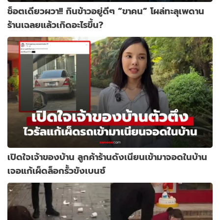
ช็อตเดียวผวา!! กินข้าวอยู่ดีๆ “ขาคน” โผล่ทะลุเพดาน
ร้านเฉลยแล้วเกิดอะไรขึ้น?
เปิดใจเจ้าของบ้าน ลูกค้าร้านดังเนียนเข้ามาจอดในบ้าน
เจอแก้เผ็ดล็อกรั้วขังเบนซ์