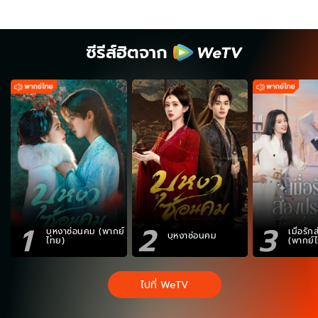
ซีรีส์ฮิตจาก
1
2
3
บุหงาซ่อนคม (พากย์
เมื่อรั
บุหงาซ่อนคม
ไทย)
(พากย์
ไปที่ WeTV