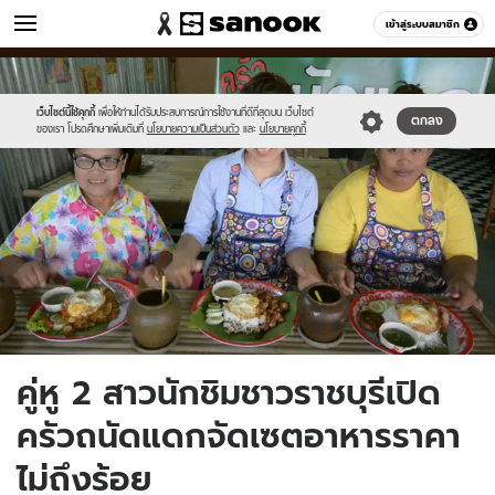
ข่าว
เข้าสู่ระบบสมาชิก
หมวดอื่นๆ
//s.isanook.com/ns/0/ud/1397/6989686/thumb7.jpg
Sanook
//s.isanook.com/sr/0/images/logo-
600
60
new-
sanook.png
เว็บไซต์นี้ใช้คุกกี้
เพื่อให้ท่านได้รับประสบการณ์การใช้งานที่ดีที่สุดบน เว็บไซต์
ตกลง
ของเรา โปรดศึกษาเพิ่มเติมที่
นโยบายความเป็นส่วนตัว
และ
นโยบายคุกกี้
คู่หู 2 สาวนักชิมชาวราชบุรีเปิด
ครัวถนัดแดกจัดเซตอาหารราคา
ไม่ถึงร้อย