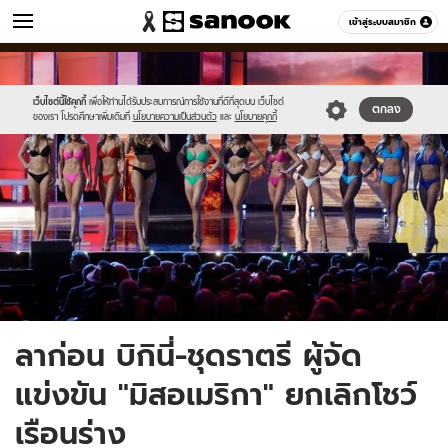
ข่าว
เข้าสู่ระบบสมาชิก
หมวดอื่นๆ
//s.isanook.com/ns/0/ud/1341/6705242/news13.jpg
Sanook
//s.isanook.com/sr/0/images/logo-
600
60
new-
sanook.png
เว็บไซต์นี้ใช้คุกกี้
เพื่อให้ท่านได้รับประสบการณ์การใช้งานที่ดีที่สุดบน เว็บไซต์
ตกลง
ของเรา โปรดศึกษาเพิ่มเติมที่
นโยบายความเป็นส่วนตัว
และ
นโยบายคุกกี้
ลาก่อน บิกินี่-ชุดราตรี ผู้จัด
แข่งขัน "มิสอเมริกา" ยกเลิกโชว์
เรือนร่าง