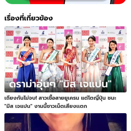
เรื่องที่เกี่ยวข้อง
เถียงกันไม่จบ! สาวเชื้อสายยูเครน แต่โตญี่ปุ่น ชนะ
"มิส เจแปน" งานนี้ชาวเน็ตเสียงเเตก