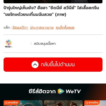
ป้ารุ่นใหญ่เห็นยัง? ฮือฮา "ซิดนีย์ สวีนีย์" ใส่เสื้อสกรีน
"ขอโทษด้วยนะที่นมฉันสวย" (ภาพ)
แท็ก :
มิสอเมริกา
ประกวดนางงาม
ดูแท็กทั้งหมด
สนับสนุนเนื้อหา
กลับขึ้นไปด้านบน
ซีรีส์ฮิตจาก