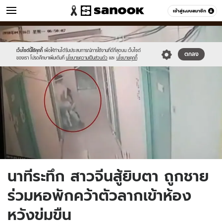
ข่าว
เข้าสู่ระบบสมาชิก
หมวดอื่นๆ
//s.isanook.com/ns/0/ud/1240/6204634/9.3.jpg
Sanook
//s.isanook.com/sr/0/images/logo-
600
60
new-
sanook.png
เว็บไซต์นี้ใช้คุกกี้
เพื่อให้ท่านได้รับประสบการณ์การใช้งานที่ดีที่สุดบน เว็บไซต์
ตกลง
ของเรา โปรดศึกษาเพิ่มเติมที่
นโยบายความเป็นส่วนตัว
และ
นโยบายคุกกี้
นาทีระทึก สาวจีนสู้ยิบตา ถูกชาย
ร่วมหอพักคว้าตัวลากเข้าห้อง
หวังข่มขืน