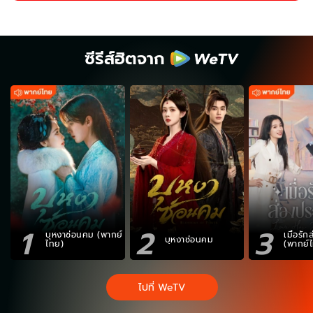
ซีรีส์ฮิตจาก
1
2
3
บุหงาซ่อนคม (พากย์
เมื่อรั
บุหงาซ่อนคม
ไทย)
(พากย์
ไปที่ WeTV