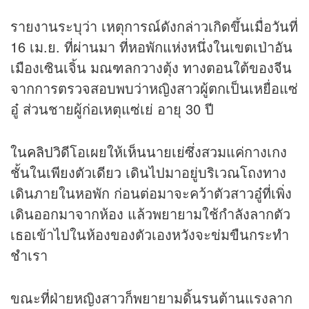
รายงานระบุว่า เหตุการณ์ดังกล่าวเกิดขึ้นเมื่อวันที่
16 เม.ย. ที่ผ่านมา ที่หอพักแห่งหนึ่งในเขตเป่าอัน
เมืองเซินเจิ้น มณฑลกวางตุ้ง ทางตอนใต้ของจีน
จากการตรวจสอบพบว่าหญิงสาวผู้ตกเป็นเหยื่อแซ่
อู๋ ส่วนชายผู้ก่อเหตุแซ่เย่ อายุ 30 ปี
ใน
คลิป
วิดีโอเผยให้เห็นนายเย่ซึ่งสวมแค่กางเกง
ชั้นในเพียงตัวเดียว เดินไปมาอยู่บริเวณโถงทาง
เดินภายในหอพัก ก่อนต่อมาจะคว้าตัวสาวอู๋ที่เพิ่ง
เดินออกมาจากห้อง แล้วพยายามใช้กำลังลากตัว
เธอเข้าไปในห้องของตัวเองหวังจะข่มขืนกระทำ
ชำเรา
ขณะที่ฝ่ายหญิงสาวก็พยายามดิ้นรนต้านแรงลาก