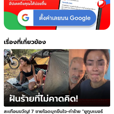
เรื่องที่เกี่ยวข้อง
สะเทือนขวัญ! 7 ชายโฉดบุกขืนใจ-ทำร้าย "ยูทูบเบอร์