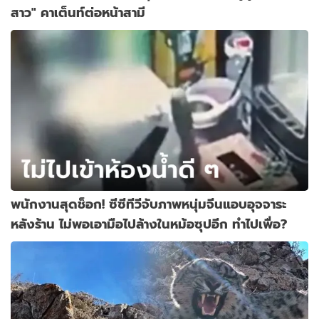
สาว" คาเต็นท์ต่อหน้าสามี
พนักงานสุดช็อก! ซีซีทีวีจับภาพหนุ่มจีนแอบอุจจาระ
หลังร้าน ไม่พอเอามือไปล้างในหม้อซุปอีก ทำไปเพื่อ?