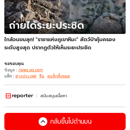
ใกล้จนขนลุก! "ราชาแห่งภูเขาหิมะ" สัตว์ป่าคุ้มครอง
ระดับสูงสุด ปรากฏตัวให้เห็นระยะประชิด
ขอขอบคุณ
ข้อมูล
:
news.qq.com
แท็ก :
ต่างประเทศ
จีน
ดูแท็กทั้งหมด
สนับสนุนเนื้อหา
กลับขึ้นไปด้านบน