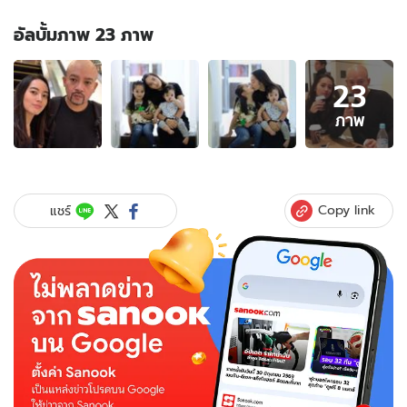
อัลบั้มภาพ 23 ภาพ
อัลบั้ม
23
ภาพ
23
ภาพ
ภาพ
ของ
คิดถึง
กัน
ไหม
Copy link
แชร์
“จี
จี้
จอม
ขวัญ”
อดีต
นางเอก
ดาว
รุ่ง
วัน
นี้