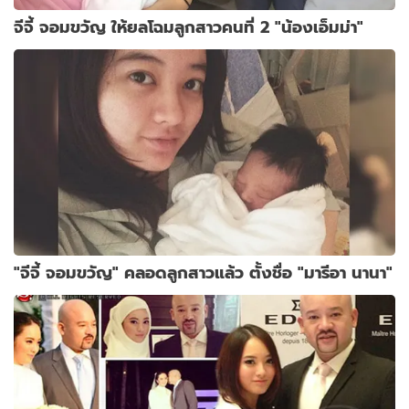
จีจี้ จอมขวัญ ให้ยลโฉมลูกสาวคนที่ 2 "น้องเอ็มม่า"
"จีจี้ จอมขวัญ" คลอดลูกสาวแล้ว ตั้งชื่อ "มารีอา นานา"