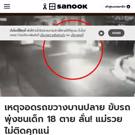
ข่าว
เข้าสู่ระบบสมาชิก
หมวดอื่นๆ
//s.isanook.com/ns/0/ud/1230/6151786/10.jpg
Sanook
//s.isanook.com/sr/0/images/logo-
600
60
new-
sanook.png
เว็บไซต์นี้ใช้คุกกี้
เพื่อให้ท่านได้รับประสบการณ์การใช้งานที่ดีที่สุดบน เว็บไซต์
ตกลง
ของเรา โปรดศึกษาเพิ่มเติมที่
นโยบายความเป็นส่วนตัว
และ
นโยบายคุกกี้
เหตุจอดรถขวางบานปลาย ขับรถ
พุ่งชนเด็ก 18 ตาย ลั่น! แม่รวย
ไม่ติดคุกแน่