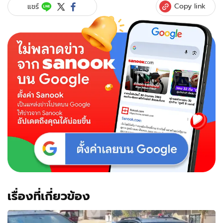
รถ
Copy link
แชร์
ขวาง
บาน
ปลาย
ขับ
รถ
พุ่ง
ชน
เด็ก
18
ตาย
ลั่น!
แม่
รวย
ไม่
ติด
คุก
แน่
เรื่องที่เกี่ยวข้อง