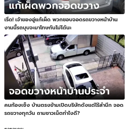
เริ่ด! เจ้าของอู่แก้เผ็ด พวกชอบจอดรถขวางหน้าบ้าน
งานนี้รถบุบจะมาโทษกันไม่ได้นะ
คนท้องเซ็ง บ้านตรงข้ามเปิดบริษัทดังแต่ไร้สำนึก จอด
รถขวางทุกวัน ถามชาวเน็ตทำไงดี?
ขอขอบคุณ