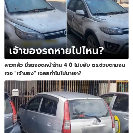
สาวกลัว มีรถจอดหน้าร้าน 4 ปี ไม่ขยับ ตร.ช่วยตามจน
เจอ "เจ้าของ" เฉลยทำไมไม่มาเอา?