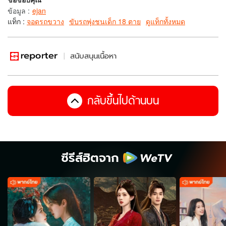
ข้อมูล
:
ejan
แท็ก :
จอดรถขวาง
ขับรถพุ่งชนเด็ก 18 ตาย
ดูแท็กทั้งหมด
สนับสนุนเนื้อหา
กลับขึ้นไปด้านบน
ซีรีส์ฮิตจาก