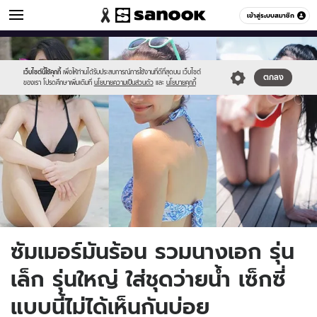
ข่าวบันเทิง
เข้าสู่ระบบสมาชิก
หมวดอื่นๆ
//s.isanook.com/ns/0/ud/1226/6133091/000.jpg
Sanook
//s.isanook.com/sr/0/images/logo-
600
60
new-
sanook.png
เว็บไซต์นี้ใช้คุกกี้
เพื่อให้ท่านได้รับประสบการณ์การใช้งานที่ดีที่สุดบน เว็บไซต์
ตกลง
ของเรา โปรดศึกษาเพิ่มเติมที่
นโยบายความเป็นส่วนตัว
และ
นโยบายคุกกี้
ซัมเมอร์มันร้อน รวมนางเอก รุ่น
เล็ก รุ่นใหญ่ ใส่ชุดว่ายน้ำ เซ็กซี่
แบบนี้ไม่ได้เห็นกันบ่อย