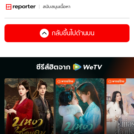
สนับสนุนเนื้อหา
กลับขึ้นไปด้านบน
ซีรีส์ฮิตจาก