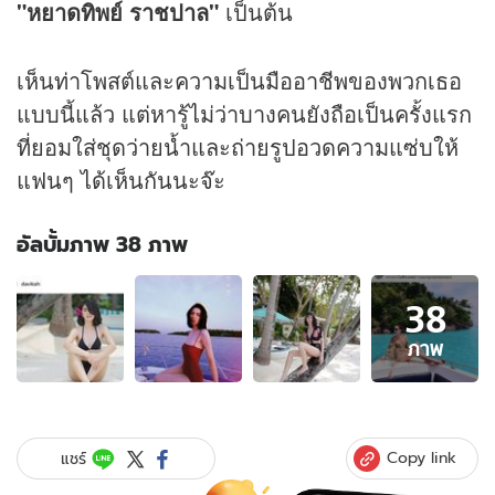
"หยาดทิพย์ ราชปาล"
เป็นต้น
เห็นท่าโพสต์และความเป็นมืออาชีพของพวกเธอ
แบบนี้แล้ว แต่หารู้ไม่ว่าบางคนยังถือเป็นครั้งแรก
ที่ยอมใส่ชุดว่ายน้ำและถ่ายรูปอวดความแซ่บให้
แฟนๆ ได้เห็นกันนะจ๊ะ
อัลบั้มภาพ 38 ภาพ
อัลบั้ม
38
ภาพ
38
ภาพ
ภาพ
ของ
ซัมเมอร์
มัน
ร้อน
Copy link
แชร์
รวม