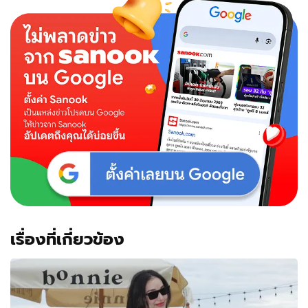
นางเอก
รุ่น
เล็ก
รุ่น
ใหญ่
ใส่
ชุด
ว่าย
น้ำ
เซ็กซี่
แบบ
นี้
ไม่
ได้
เห็น
กัน
บ่อย
เรื่องที่เกี่ยวข้อง