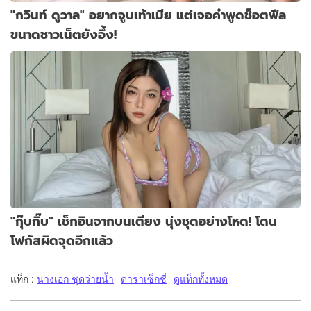
"กวินท์ ดูวาล" อยากจูบเท้าเมีย แต่เจอคำพูดช็อตฟีล
ขนาดชาวเน็ตยังอึ้ง!
"กุ๊บกิ๊บ" เช็กอินจากบนเตียง นุ่งชุดอย่างโหด! โดน
โฟกัสผิดจุดอีกแล้ว
แท็ก :
นางเอก ชุดว่ายน้ำ
ดาราเซ็กซี่
ดูแท็กทั้งหมด