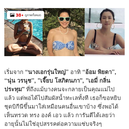
38
+
ดูภาพทั้งหมด
เริ่มจาก
“นางเอกรุ่นใหญ่”
อาทิ
“อ้อม พิยดา”,
“นุ่น วรนุช”, "เจี๊ยบ โสภิตนภา", "เอมี่ กลิ่น
ประทุม"
ที่ถึงแม้บางคนจะกลายเป็นคุณแม่ไป
แล้ว แต่พอได้ไปสัมผัสน้ำทะเลทั้งที เธอก็ขอหยิบ
ชุดบิกีนีขึ้นมาใส่เหมือนคนอื่นเขาบ้าง ซึ่งพอได้
เห็นทรวด ทรง องค์ เอว แล้ว การันตีได้เลยว่า
อายุนั้นไม่ใช่อุปสรรคต่อความแซ่บจริงๆ