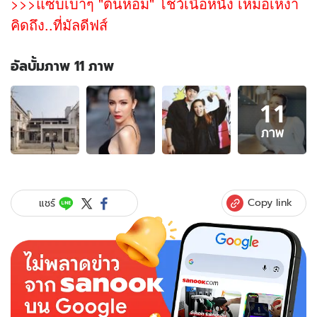
>>>แซ่บเบาๆ "ต้นหอม" โชว์เนื้อหนัง เหม่อเหงา
คิดถึง..ที่มัลดีฟส์
อัลบั้มภาพ 11 ภาพ
อัลบั้ม
11
ภาพ
11
ภาพ
ภาพ
ของ
ต้น
หอม
โพสต์
Copy link
แชร์
ภาพ
บ้าน
หลัง
ใหม่
อลังการ
งาน
สร้าง
มากๆ