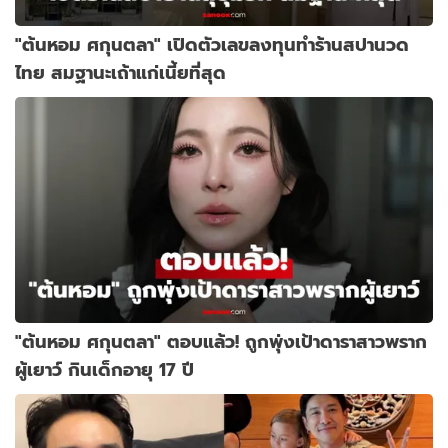
"ต้นหอม ศกุนตลา" เปิดตัวเลขลงทุนทำร้านสปานวด
ไทย สมฐานะเถ้าแก่เนี้ยที่สุด
"ต้นหอม ศกุนตลา" ตอบแล้ว! ถูกพุ่งเป้าดาราสาวพราก
ผู้เยาว์ กินเด็กอายุ 17 ปี