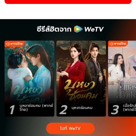
ซีรีส์ฮิตจาก
1
2
3
บุหงาซ่อนคม (พากย์
เมื่อรั
บุหงาซ่อนคม
ไทย)
(พากย์
ไปที่ WeTV