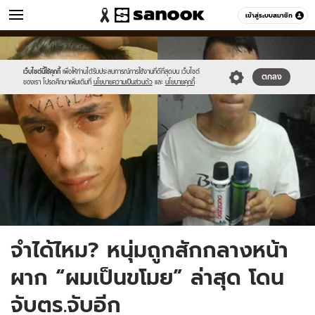
ข่าว
เข้าสู่ระบบสมาชิก
หมวดอื่นๆ
//s.isanook.com/ns/0/ud/1167/5836414/5.jpg
Sanook
//s.isanook.com/sr/0/images/logo-
600
60
new-
sanook.png
เว็บไซต์นี้ใช้คุกกี้
เพื่อให้ท่านได้รับประสบการณ์การใช้งานที่ดีที่สุดบน เว็บไซต์
ตกลง
ของเรา โปรดศึกษาเพิ่มเติมที่
นโยบายความเป็นส่วนตัว
และ
นโยบายคุกกี้
จำได้ไหม? หนุ่มถูกสักกลางหน้า
ผาก “ผมเป็นขโมย” ล่าสุด โดน
จับตร.จับอีก