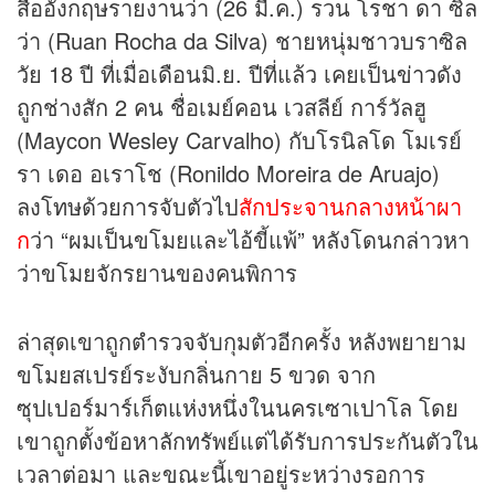
สื่ออังกฤษรายงานว่า (26 มี.ค.) รวน โรชา ดา ซิล
ว่า (Ruan Rocha da Silva) ชายหนุ่มชาวบราซิล
วัย 18 ปี ที่เมื่อเดือนมิ.ย. ปีที่แล้ว เคยเป็น
ข่าว
ดัง
ถูกช่างสัก 2 คน ชื่อเมย์คอน เวสลีย์ การ์วัลฮู
(Maycon Wesley Carvalho) กับโรนิลโด โมเรย์
รา เดอ อเราโช (Ronildo Moreira de Aruajo)
ลงโทษด้วยการจับตัวไป
สักประจานกลางหน้าผา
ก
ว่า “ผมเป็นขโมยและไอ้ขี้แพ้” หลังโดนกล่าวหา
ว่าขโมยจักรยานของคนพิการ
ล่าสุดเขาถูกตำรวจจับกุมตัวอีกครั้ง หลังพยายาม
ขโมยสเปรย์ระงับกลิ่นกาย 5 ขวด จาก
ซุปเปอร์มาร์เก็ตแห่งหนึ่งในนครเซาเปาโล โดย
เขาถูกตั้งข้อหาลักทรัพย์แต่ได้รับการประกันตัวใน
เวลาต่อมา และขณะนี้เขาอยู่ระหว่างรอการ