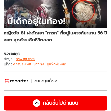
หญิงวัย 81 ผ่าตัดเอา "ทารก" ที่อยู่ในครรภ์มานาน 56 ปี
ออก สุดท้ายเสียชีวิตสลด
ขอขอบคุณ
ข้อมูล
:
new.qq.com
แท็ก :
ต่างประเทศ
บราซิล
ดูแท็กทั้งหมด
สนับสนุนเนื้อหา
กลับขึ้นไปด้านบน