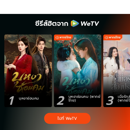
ซีรีส์ฮิตจาก
1
2
3
บุหงาซ่อนคม (พากย์
เมื่อรั
บุหงาซ่อนคม
ไทย)
(พากย์
ไปที่ WeTV