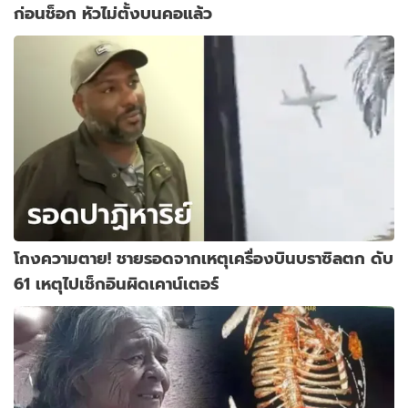
ก่อนช็อก หัวไม่ตั้งบนคอแล้ว
โกงความตาย! ชายรอดจากเหตุเครื่องบินบราซิลตก ดับ
61 เหตุไปเช็กอินผิดเคาน์เตอร์