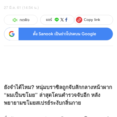
27 มี.ค. 61 (14:54 น.)
Copy link
แชร์
กดฟัง
ตั้ง Sanook เป็นข่าวโปรดบน Google
ยังจำได้ไหม? หนุ่มบราซิลถูกจับสักกลางหน้าผาก
“ผมเป็นขโมย” ล่าสุดโดนตำรวจจับอีก หลัง
พยายามขโมยสเปรย์ระงับกลิ่นกาย