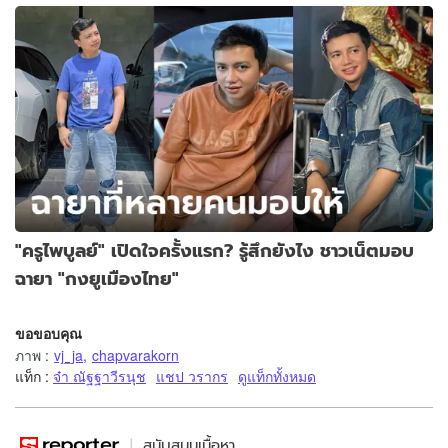
"ครูไพบูลย์" เปิดใจครั้งแรก? รู้สึกยังไง ชาวเน็ตมอบ
ฉายา "กงยูเมืองไทย"
ขอขอบคุณ
ภาพ
:
vj_ja
,
chapvarakorn
แท็ก :
จ๋า ณัฐฐาวีรนุช
แชป วรากร
ดูแท็กทั้งหมด
สนับสนุนเนื้อหา