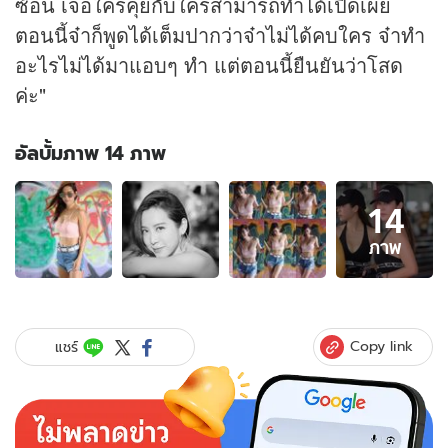
ซ้อน เจอใครคุยกับใครสามารถทำได้เปิดเผย
ตอนนี้จ๋าก็พูดได้เต็มปากว่าจ๋าไม่ได้คบใคร จ๋าทำ
อะไรไม่ได้มาแอบๆ ทำ แต่ตอนนี้ยืนยันว่าโสด
ค่ะ"
อัลบั้มภาพ 14 ภาพ
อัลบั้ม
14
ภาพ
14
ภาพ
ภาพ
ของ
จ๋า
ขวัญใจ
หนุ่ม
Copy link
แชร์
รุ่น
น้อง
ถูก
จับตา
ความ