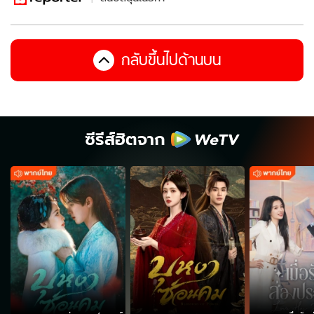
กลับขึ้นไปด้านบน
ซีรีส์ฮิตจาก