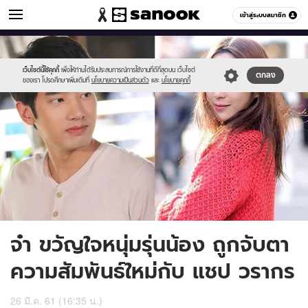
ข่าวบันเทิง
เข้าสู่ระบบสมาชิก
หมวดอื่นๆ
//s.isanook.com/ns/0/ud/1164/5824907/j.jpg
Sanook
//s.isanook.com/sr/0/images/logo-
600
60
new-
sanook.png
เว็บไซต์นี้ใช้คุกกี้
เพื่อให้ท่านได้รับประสบการณ์การใช้งานที่ดีที่สุดบน เว็บไซต์
ตกลง
ของเรา โปรดศึกษาเพิ่มเติมที่
นโยบายความเป็นส่วนตัว
และ
นโยบายคุกกี้
จ๋า ขวัญใจหนุ่มรุ่นน้อง ถูกจับตา
ความสัมพันธ์ใหม่กับ แชป วรากร
26 มี.ค. 61 (16:35 น.)