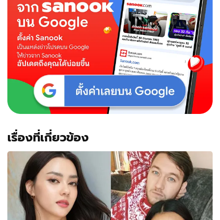
สัมพันธ์
ใหม่
กับ
แชป
ว
รากร
เรื่องที่เกี่ยวข้อง