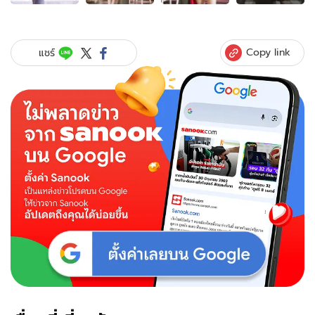
ของ
พีค
ภัทร
ศยา
Copy link
แชร์
แหวก
อก
อึ๋ม
ควง
ต๊อด
ศิณะ
ออกงาน