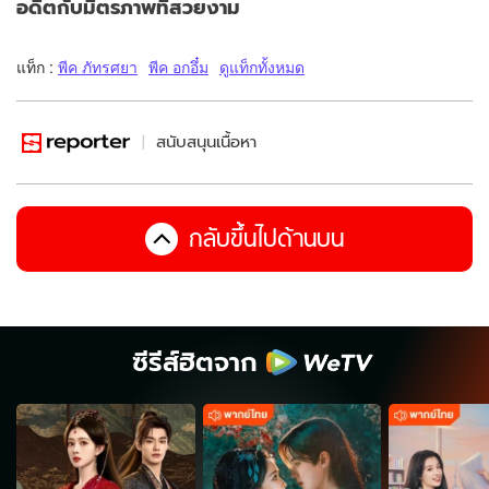
อดีตกับมิตรภาพที่สวยงาม
แท็ก :
พีค ภัทรศยา
พีค อกอึ๋ม
ดูแท็กทั้งหมด
สนับสนุนเนื้อหา
กลับขึ้นไปด้านบน
ซีรีส์ฮิตจาก