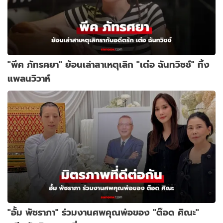
"พีค ภัทรศยา" ย้อนเล่าสาเหตุเลิก "เต๋อ ฉันทวิชช์" ทิ้ง
แพลนวิวาห์
"อั้ม พัชราภา" ร่วมงานศพคุณพ่อของ "ต๊อด ศิณะ"