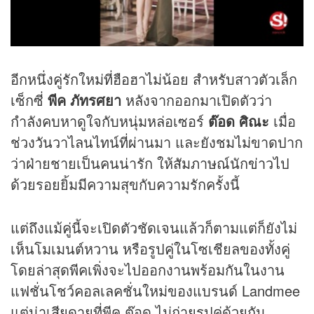
อีกหนึ่งคู่รักใหม่ที่ฮือฮาไม่น้อย สำหรับสาวตัวเล็ก
เซ็กซี่
พีค ภัทรศยา
หลังจากออกมาเปิดตัวว่า
กำลังคบหาดูใจกับหนุ่มหล่อเซอร์
ต๊อด ศิณะ
เมื่อ
ช่วงวันวาไลนไทน์ที่ผ่านมา และยังชมไม่ขาดปาก
ว่าฝ่ายชายเป็นคนน่ารัก ให้สัมภาษณ์นัก
ข่าว
ไป
ด้วยรอยยิ้มมีความสุขกับความรักครั้งนี้
แต่ถึงแม้คู่นี้จะเปิดตัวชัดเจนแล้วก็ตามแต่ก็ยังไม่
เห็นโมเมนต์หวาน หรือรูปคู่ในโซเชียลของทั้งคู่
โดยล่าสุดพีคเพิ่งจะไปออกงานพร้อมกันในงาน
แฟชั่นโชว์คอลเลคชั่นใหม่ของแบรนด์ Landmee
แต่น่าเสียดายที่พีค ต๊อด ไม่ถ่ายรูปคู่ด้วยกัน