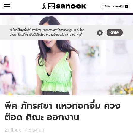
ข่าวบันเทิง
เข้าสู่ระบบสมาชิก
หมวดอื่นๆ
//s.isanook.com/ns/0/ud/1150/5751302/700.jpg
Sanook
//s.isanook.com/sr/0/images/logo-
600
60
new-
sanook.png
เว็บไซต์นี้ใช้คุกกี้
เพื่อให้ท่านได้รับประสบการณ์การใช้งานที่ดีที่สุดบน เว็บไซต์
ตกลง
ของเรา โปรดศึกษาเพิ่มเติมที่
นโยบายความเป็นส่วนตัว
และ
นโยบายคุกกี้
พีค ภัทรศยา แหวกอกอึ๋ม ควง
ต๊อด ศิณะ ออกงาน
20 มี.ค. 61 (15:34 น.)