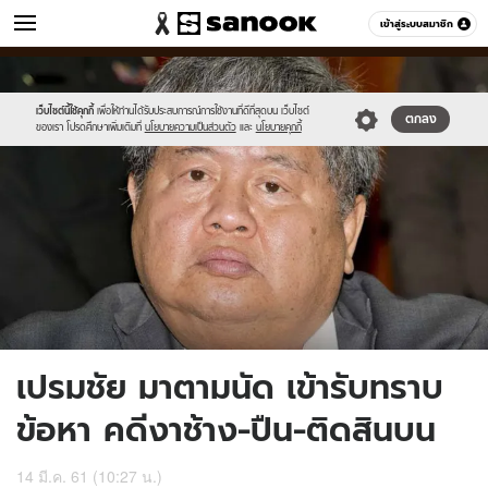
ข่าว
เข้าสู่ระบบสมาชิก
หมวดอื่นๆ
//s.isanook.com/ns/0/ud/1135/5675474/5.jpg
Sanook
//s.isanook.com/sr/0/images/logo-
600
60
new-
sanook.png
เว็บไซต์นี้ใช้คุกกี้
เพื่อให้ท่านได้รับประสบการณ์การใช้งานที่ดีที่สุดบน เว็บไซต์
ตกลง
ของเรา โปรดศึกษาเพิ่มเติมที่
นโยบายความเป็นส่วนตัว
และ
นโยบายคุกกี้
เปรมชัย มาตามนัด เข้ารับทราบ
ข้อหา คดีงาช้าง-ปืน-ติดสินบน
14 มี.ค. 61 (10:27 น.)