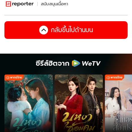
สนับสนุนเนื้อหา
กลับขึ้นไปด้านบน
ซีรีส์ฮิตจาก