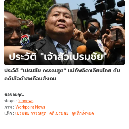
ประวัติ “เปรมชัย กรรณสูต” แม่ทัพอิตาเลียนไทย กับ
คดีเสือดำสะเทือนสังคม
ขอขอบคุณ
ข้อมูล
:
innnews
ภาพ
:
Workpoint News
แท็ก :
เปรมชัย กรรณสูต
คดีเปรมชัย
ดูแท็กทั้งหมด