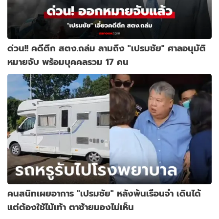
ด่วน!! คดีตึก สตง.ถล่ม ลามถึง "เปรมชัย" ศาลอนุมัติ
หมายจับ พร้อมบุคคลรวม 17 คน
คนสนิทเผยอาการ "เปรมชัย" หลังพ้นเรือนจำ เดินได้
แต่ต้องใช้ไม้เท้า ตาซ้ายมองไม่เห็น