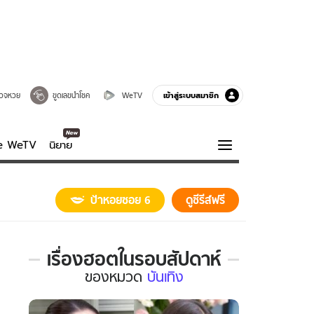
เข้าสู่ระบบสมาชิก
วจหวย
ขูดเลขนำโชค
WeTV
ve WeTV
นิยาย
รบรส
ความรู้รอบตัว
ป้าหอยซอย 6
ดูซีรีส์ฟรี
ฮาวทู
กูรู-รอบรู้
เรื่องฮอตในรอบสัปดาห์
เรื่อง
ของ
หมวด
บันเทิง
ฮอต
ใน
รอบ