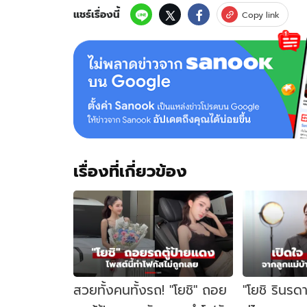
ประเภท
แชร์เรื่องนี้
Copy link
สอง
หลัง
พลาด
ม
งกุฏ
Miss
International
Queen
2018
เรื่องที่เกี่ยวข้อง
สวยทั้งคนทั้งรถ! "โยชิ" ถอย
"โยชิ รินรด