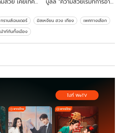
วามสวย เคยเทค
บูลลี่ "ความสวยเริ่มที่การอาบ
ระดูกพัง!
น้ำ"
ทรานส์เจนเดอร์
มิสเหงียน ฮวง เกียง
เพศทางเลือก
เม้าท์กันทั้งเมือง
ไปที่ WeTV