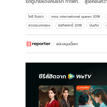
รถตู้ป้ายแดงคันแรก ทำโฟกัส
สู่ไอคอนค
ไม่ถูกเลยจริงๆ
ฮอร์โมนจนก
โยชิ รินรดา
miss international queen 2018
สาวประเภทสอง
มิสทิฟฟานี่ 2018
บันเทิง
สนับสนุนเนื้อหา
ซีรีส์ฮิตจาก