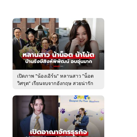
เปิดภาพ "น้องเอิร์น" หลานสาว "น็อต
วิศรุต" เรียนจบจากอังกฤษ สวยน่ารัก
มาก