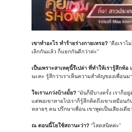
“คือเราไม
เขาทำอะไร ทำร้ายร่างกายเหรอ?
เลิกกันแล้ว ก็แยกกันดีกว่าค่ะ”
เป็นเพราะสาเหตุนี้รึเปล่า ที่ทำให้เรารู้สึกท
นะคะ รู้สึกว่าเราเห็นความสำคัญของเพื่อนมาก
“มันก็มีบางครั้ง เราก็อยู
ใจเราแกว่งบ้างมั้ย?
แต่พอเขาหายไปเราก็รู้สึกคิดถึงเขาเหมือนกัน
หลายๆ คน ปรึกษาเพื่อน เขาพูดเป็นเสียงเดียว
“โสดสนิทค่ะ”
ณ ตอนนี้โยใช้สถานะว่า?