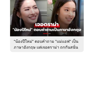
สัปดาห์
ของ
หมวด
บันเทิง
 WeTV
"น้องปีใหม่" ตอบคำถาม "แม่แอฟ" เป็น
ภาษาอังกฤษ แต่เจอดราม่า ถกกันสนั่น
ติดต่อโฆษณา
tencentthbd
sales@tencent.co.th
รา
ร้องเรียนเนื้อหาไม่เหมาะสม
แนะนำติชม แจ้งปัญหาการใช้งาน