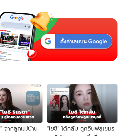
า" จากลูกแม่บ้าน
"โยชิ" โต้กลับ ถูกอินฟลูเขมร