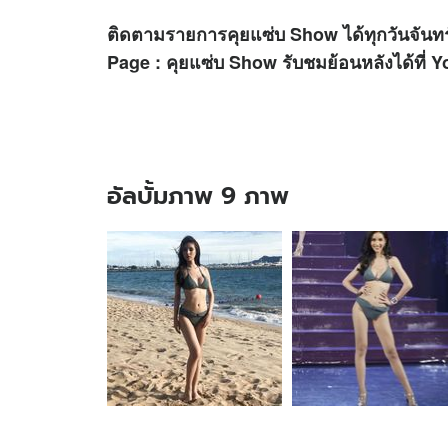
ติดตามรายการคุยแซ่บ Show ได้ทุกวันจันทร
Page : คุยแซ่บ Show รับชมย้อนหลังได้ที
อัลบั้มภาพ 9 ภาพ
อัลบั้ม
ภาพ
9
ภาพ
ของ
เจาะ
ลึก
เรื่อง
รัก
โยชิ
สาว