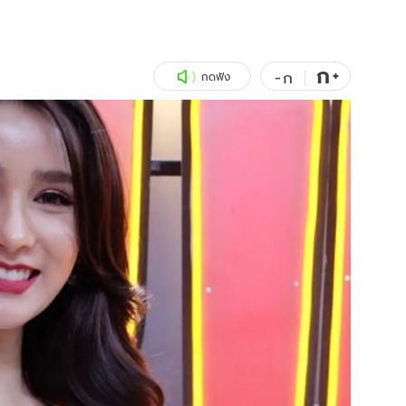
สุขภาพ
ดูทีวี
เที่ยว-กิน
WeTV
ก
+
-
ก
กดฟัง
Tasteful Thailand
Exclusive
Sanook Choice
นิยาย
ยลได้ที่
ร่วมงานกับเ