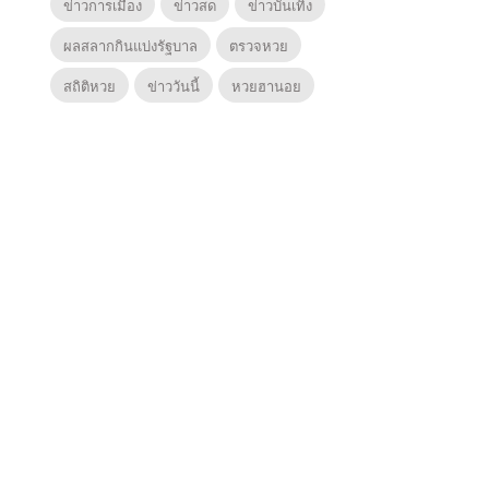
ข่าวการเมือง
ข่าวสด
ข่าวบันเทิง
ผลสลากกินแบ่งรัฐบาล
ตรวจหวย
สถิติหวย
ข่าววันนี้
หวยฮานอย