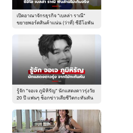
เปิดอาณาจักรธุรกิจ "เบลล่า ราณี"
ขยายพอร์ตสินค้าแน่น (ว่าที่) ซีอีโอพัน
ล้านเคียงข้าง "วิล ชวิณ"
รู้จัก "จอเจ ภูมิหิรัญ" นักแสดงดาวรุ่งวัย
20 ปี แฟนๆ ช็อกข่าวเสียชีวิตกะทันหัน