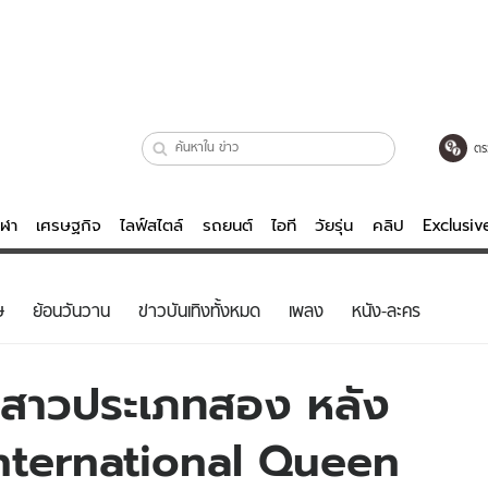
ตร
ีฬา
เศรษฐกิจ
ไลฟ์สไตล์
รถยนต์
ไอที
วัยรุ่น
คลิป
Exclusi
ตรวจหวย
ไลฟ์สไตล์
บันเทิงค
ษ
ย้อนวันวาน
ข่าวบันเทิงทั้งหมด
เพลง
หนัง-ละคร
ผู้หญิง
หนัง-ละคร
ผู้ชาย
เพลง
ชิ สาวประเภทสอง หลัง
ย
วัยรุ่น
เกมส์
nternational Queen
ไอที
คลิป
รถยนต์
พอดแคสต์