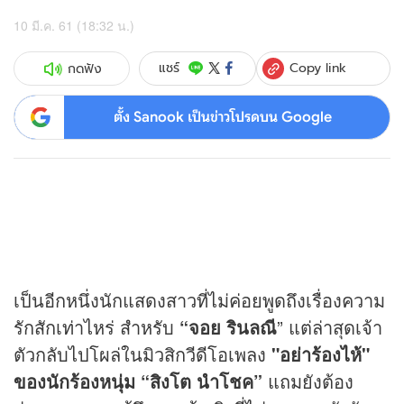
10 มี.ค. 61 (18:32 น.)
Copy link
แชร์
กดฟัง
ตั้ง Sanook เป็นข่าวโปรดบน Google
เป็นอีกหนึ่งนักแสดงสาวที่ไม่ค่อยพูดถึงเรื่องความ
รักสักเท่าไหร่ สำหรับ
“จอย รินลณี
” แต่ล่าสุดเจ้า
ตัวกลับไปโผล่ในมิวสิกวีดีโอเพลง
"อย่าร้องไห้"
ของนักร้องหนุ่ม “สิงโต นำโชค”
แถมยังต้อง