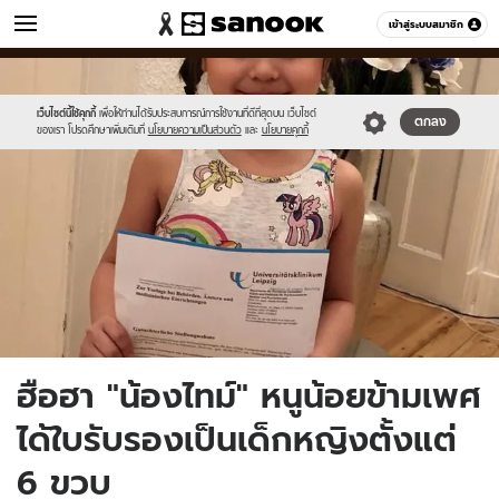
ข่าว
เข้าสู่ระบบสมาชิก
หมวดอื่นๆ
//s.isanook.com/ns/0/ud/1075/5377926/dwegtg.jpg
Sanook
//s.isanook.com/sr/0/images/logo-
600
60
new-
sanook.png
เว็บไซต์นี้ใช้คุกกี้
เพื่อให้ท่านได้รับประสบการณ์การใช้งานที่ดีที่สุดบน เว็บไซต์
ตกลง
ของเรา โปรดศึกษาเพิ่มเติมที่
นโยบายความเป็นส่วนตัว
และ
นโยบายคุกกี้
ฮือฮา "น้องไทม์" หนูน้อยข้ามเพศ
ได้ใบรับรองเป็นเด็กหญิงตั้งแต่
6 ขวบ