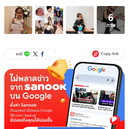
อัลบั้ม
6
ภาพ
6
ภาพ
ภาพ
ของ
ฮือ
ฮา
"น้อง
Copy link
แชร์
ไทม์"
หนู
น้อย
ข้าม
เพศ
ได้
ใบรับ
รอง
เป็น
เด็ก
หญิง
ตั้งแต่