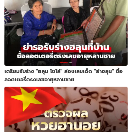
เตรียมรับร่าง "ฮลุน โซโล่" ส่องเลขเด็ด "ย่าฮลุน" ซื้อ
ลอตเตอรี่ตรงเลขอายุหลานชาย