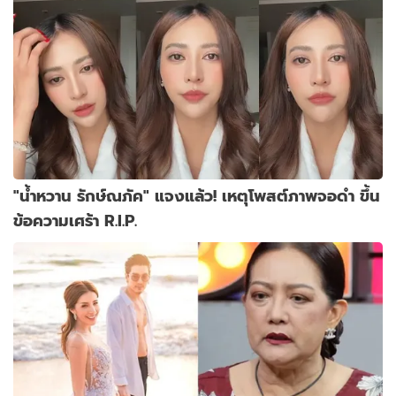
"น้ำหวาน รักษ์ณภัค" แจงแล้ว! เหตุโพสต์ภาพจอดำ ขึ้น
ข้อความเศร้า R.I.P.