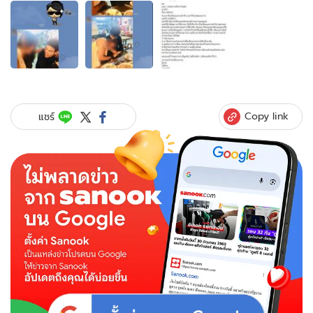
อัลบั้ม
ภาพ
3
ภาพ
ของ
ดี
เจ
เคน
Copy link
แชร์
โด้
เพื่อน
สนิท
เพชร
สห
รัตน์
เผย
ภาพ
ที่
ตก
เป็น
ประเด็น
ร้อน