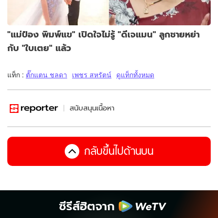
"แม่ป๋อง พิมพ์แข" เปิดใจไม่รู้ "ดีเจแมน" ลูกชายหย่า
กับ "ใบเตย" แล้ว
แท็ก :
ตั๊กแตน ชลดา
เพชร สหรัตน์
ดูแท็กทั้งหมด
สนับสนุนเนื้อหา
กลับขึ้นไปด้านบน
ซีรีส์ฮิตจาก