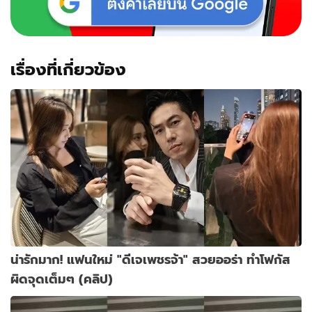
แรง
เรื่องที่เกี่ยวข้อง
น่ารักมาก! แฟนใหม่ "ดีเจเพชรจ้า" สวยออร่า ทำโฟกัส
ผิดจุดเต็มๆ (คลิป)