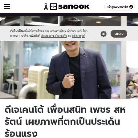
ข่าวบันเทิง
เข้าสู่ระบบสมาชิก
หมวดอื่นๆ
//s.isanook.com/ns/0/ud/1006/5034602/12.jpg
Sanook
//s.isanook.com/sr/0/images/logo-
600
60
new-
sanook.png
เว็บไซต์นี้ใช้คุกกี้
เพื่อให้ท่านได้รับประสบการณ์การใช้งานที่ดีที่สุดบน เว็บไซต์
ตกลง
ของเรา โปรดศึกษาเพิ่มเติมที่
นโยบายความเป็นส่วนตัว
และ
นโยบายคุกกี้
ดีเจเคนโด้ เพื่อนสนิท เพชร สห
รัตน์ เผยภาพที่ตกเป็นประเด็น
ร้อนแรง