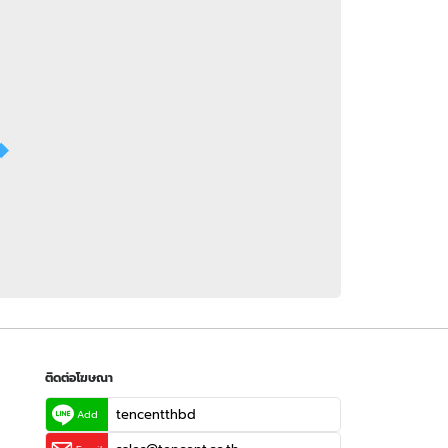
 WeTV
ติดต่อโฆษณา
tencentthbd
sales@tencent.co.th
รา
ร้องเรียนเนื้อหาไม่เหมาะสม
แนะนำติชม แจ้งปัญหาการใช้งาน
ติดต่อโฆษณา
tencentthbd
Add