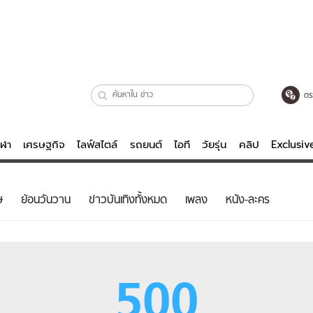
ตร
ีฬา
เศรษฐกิจ
ไลฟ์สไตล์
รถยนต์
ไอที
วัยรุ่น
คลิป
Exclusi
ตรวจหวย
ไลฟ์สไตล์
บันเทิงค
ษ
ย้อนวันวาน
ข่าวบันเทิงทั้งหมด
เพลง
หนัง-ละคร
ผู้หญิง
หนัง-ละคร
ผู้ชาย
เพลง
ย
วัยรุ่น
เกมส์
500
ไอที
คลิป
รถยนต์
พอดแคสต์