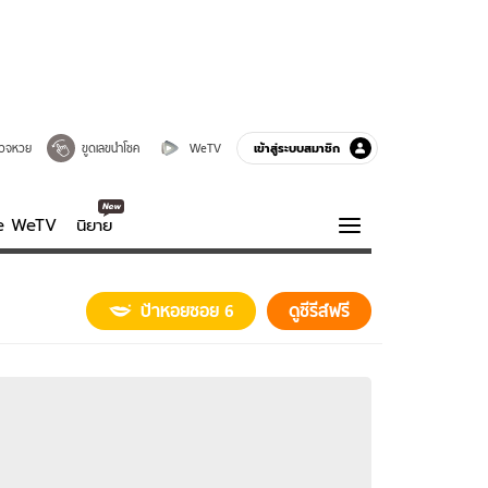
เข้าสู่ระบบสมาชิก
วจหวย
ขูดเลขนำโชค
WeTV
ve WeTV
นิยาย
รบรส
ความรู้รอบตัว
ป้าหอยซอย 6
ดูซีรีส์ฟรี
ฮาวทู
กูรู-รอบรู้