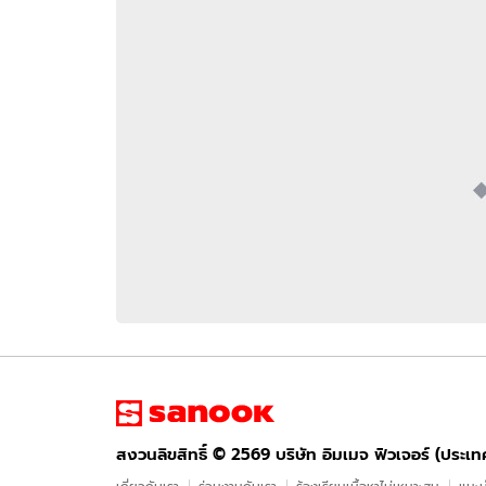
อัปเดตจีน
เช็กข่าวชัวร์
ติดตามสนุกโซเชี
ดาวน์โหลดสนุกแอปฟรี
สงวนลิขสิทธิ์ ©
2569
บริษัท อิมเมจ ฟิวเจอร์ (ประเทศไทย) จำกัด
สงวนลิขสิทธิ์ ©
2569
บริษัท อิมเมจ ฟิวเจอร์ (ประเ