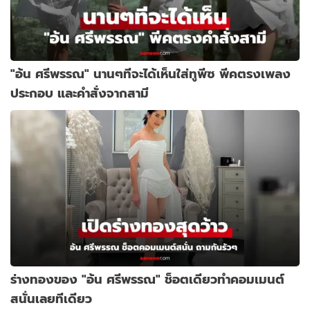
"อ้น ศรีพรรณ" นานๆทีจะได้เห็นใส่ทูพีซ พีคตรงเพลง
ประกอบ และคำสั่งจากสามี
ร่างทองของ "อ้น ศรีพรรณ" ช็อตเดียวทำคอมเมนต์
สนั่นเลยทีเดียว