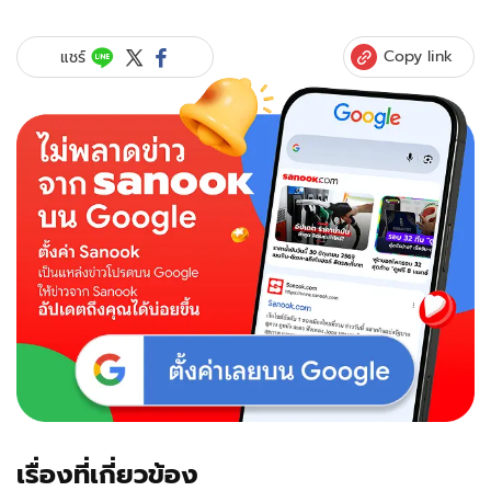
คู่
ชีวิต
ที่
Copy link
แชร์
ลง
ล็อก
อ้น
ศรี
พรรณ
ควง
สามี
เอ
อนันต์
เที่ยว
ฮ่องกง
เรื่องที่เกี่ยวข้อง