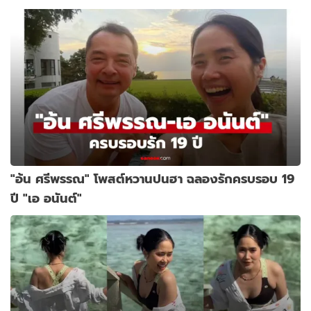
"อ้น ศรีพรรณ" โพสต์หวานปนฮา ฉลองรักครบรอบ 19
ปี "เอ อนันต์"