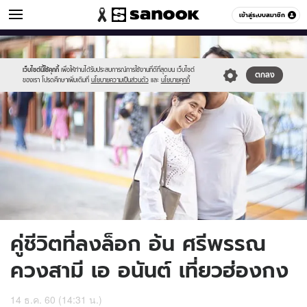
ข่าวบันเทิง
เข้าสู่ระบบสมาชิก
หมวดอื่นๆ
//s.isanook.com/ns/0/ud/920/4602814/ny7.jpg
Sanook
//s.isanook.com/sr/0/images/logo-
600
60
new-
sanook.png
เว็บไซต์นี้ใช้คุกกี้
เพื่อให้ท่านได้รับประสบการณ์การใช้งานที่ดีที่สุดบน เว็บไซต์
ตกลง
ของเรา โปรดศึกษาเพิ่มเติมที่
นโยบายความเป็นส่วนตัว
และ
นโยบายคุกกี้
คู่ชีวิตที่ลงล็อก อ้น ศรีพรรณ
ควงสามี เอ อนันต์ เที่ยวฮ่องกง
14 ธ.ค. 60 (14:31 น.)