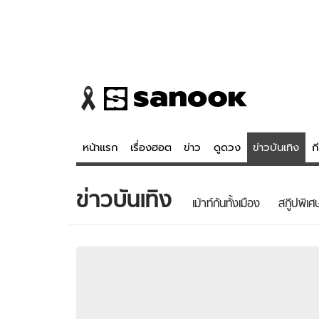
หน้าแรก
เรื่องฮอต
ข่าว
ดูดวง
ข่าวบันเทิง
ก
ข่าวบันเทิง
ข่าว
ดูดวง - 
เม้าท์กันทั้งเมือง
สกู๊ปพิเศ
เรื่องฮอต
ดูดวง
ข่าว
หวยไทย
ข่าวบันเทิง
สถิติหวยไท
ข่าวกีฬา
หวยลาว
ข่าวเศรษฐกิจ