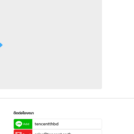
 WeTV
ติดต่อโฆษณา
tencentthbd
sales@tencent.co.th
รา
ร้องเรียนเนื้อหาไม่เหมาะสม
แนะนำติชม แจ้งปัญหาการใช้งาน
ติดต่อโฆษณา
tencentthbd
Add