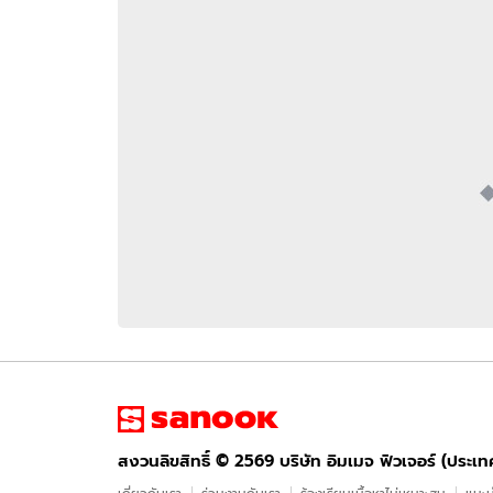
อัปเดตจีน
เช็กข่าวชัวร์
ติดตามสนุกโซเชี
ดาวน์โหลดสนุกแอปฟรี
สงวนลิขสิทธิ์ ©
2569
บริษัท อิมเมจ ฟิวเจอร์ (ประเทศไทย) จำกัด
สงวนลิขสิทธิ์ ©
2569
บริษัท อิมเมจ ฟิวเจอร์ (ประเ