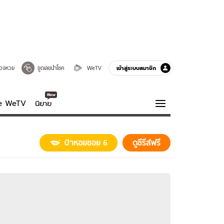
เข้าสู่ระบบสมาชิก
วจหวย
ขูดเลขนำโชค
WeTV
ve WeTV
นิยาย
รบรส
ความรู้รอบตัว
ป้าหอยซอย 6
ดูซีรีส์ฟรี
ฮาวทู
กูรู-รอบรู้