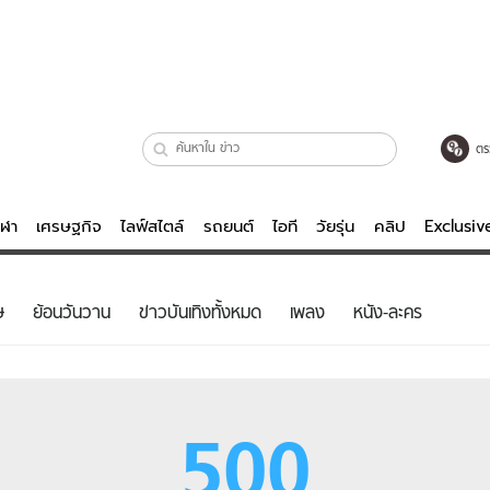
ตร
ีฬา
เศรษฐกิจ
ไลฟ์สไตล์
รถยนต์
ไอที
วัยรุ่น
คลิป
Exclusi
ตรวจหวย
ไลฟ์สไตล์
บันเทิงค
ษ
ย้อนวันวาน
ข่าวบันเทิงทั้งหมด
เพลง
หนัง-ละคร
ผู้หญิง
หนัง-ละคร
ผู้ชาย
เพลง
ย
วัยรุ่น
เกมส์
500
ไอที
คลิป
รถยนต์
พอดแคสต์