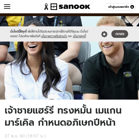
ข่าว
เข้าสู่ระบบสมาชิก
หมวดอื่นๆ
//s.isanook.com/ns/0/ud/880/4400734/asdqwferf.jpg
Sanook
//s.isanook.com/sr/0/images/logo-
600
60
new-
sanook.png
เว็บไซต์นี้ใช้คุกกี้
เพื่อให้ท่านได้รับประสบการณ์การใช้งานที่ดีที่สุดบน เว็บไซต์
ตกลง
ของเรา โปรดศึกษาเพิ่มเติมที่
นโยบายความเป็นส่วนตัว
และ
นโยบายคุกกี้
เจ้าชายแฮร์รี ทรงหมั้น เมแกน
มาร์เคิล กำหนดอภิเษกปีหน้า
27 พ.ย. 60 (18:07 น.)