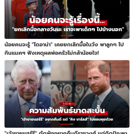
น้อยคนจะรู้ "ไดอาน่า" เคยยกเลิกมื้อในวัง พาลูกๆ ไป
กินแมคฯ ฟังเหตุผลพ่อครัวไม่กล้าน้อยใจ!
"เจ้าชายแฮร์รี" ตัดพ้ออยากคืนดีราชวงศ์ แต่ติดปัญหา