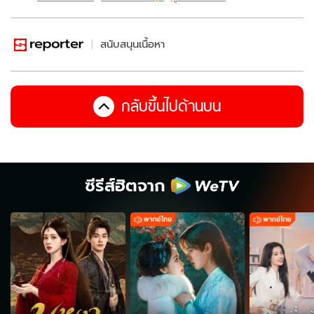
สนับสนุนเนื้อหา
กลับขึ้นไปด้านบน
ซีรีส์ฮิตจาก