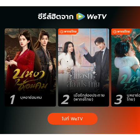
ซีรีส์ฮิตจาก
1
2
3
เมื่อรักส่องประกาย
บุหงาซ
บุหงาซ่อนคม
(พากย์ไทย)
ไทย)
ไปที่ WeTV