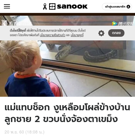
ข่าว
เข้าสู่ระบบสมาชิก
หมวดอื่นๆ
//s.isanook.com/ns/0/ud/863/4316802/c4.jpg
Sanook
//s.isanook.com/sr/0/images/logo-
600
60
new-
sanook.png
เว็บไซต์นี้ใช้คุกกี้
เพื่อให้ท่านได้รับประสบการณ์การใช้งานที่ดีที่สุดบน เว็บไซต์
ตกลง
ของเรา โปรดศึกษาเพิ่มเติมที่
นโยบายความเป็นส่วนตัว
และ
นโยบายคุกกี้
แม่แทบช็อก งูเหลือมโผล่ข้างบ้าน
ลูกชาย 2 ขวบนั่งจ้องตาเขม็ง
20 พ.ย. 60 (18:08 น.)