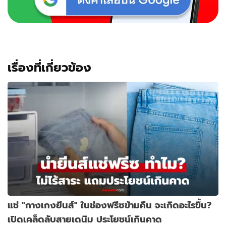
เรื่องที่เกี่ยวข้อง
แช่ "กางเกงยีนส์" ในช่องฟรีซข้ามคืน จะเกิดอะไรขึ้น?
เปิดเคล็ดลับสายเดนิม ประโยชน์เกินคาด