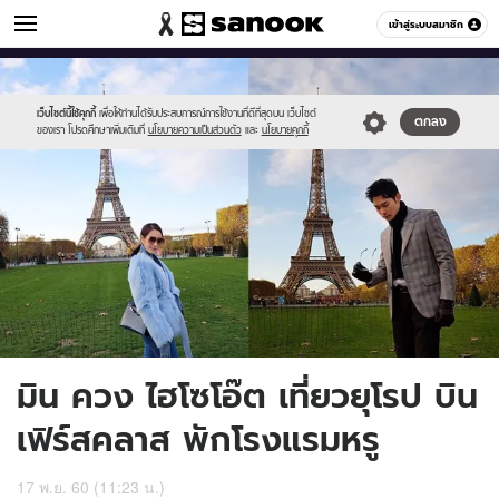
ข่าวบันเทิง
เข้าสู่ระบบสมาชิก
หมวดอื่นๆ
//s.isanook.com/ns/0/ud/855/4277590/8.jpg
Sanook
//s.isanook.com/sr/0/images/logo-
600
60
new-
sanook.png
เว็บไซต์นี้ใช้คุกกี้
เพื่อให้ท่านได้รับประสบการณ์การใช้งานที่ดีที่สุดบน เว็บไซต์
ตกลง
ของเรา โปรดศึกษาเพิ่มเติมที่
นโยบายความเป็นส่วนตัว
และ
นโยบายคุกกี้
มิน ควง ไฮโซโอ๊ต เที่ยวยุโรป บิน
เฟิร์สคลาส พักโรงแรมหรู
17 พ.ย. 60 (11:23 น.)