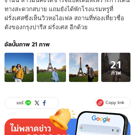
ทางสะดวกสบาย แถมยังได้พักโรงแรมหรูที่
ฝรั่งเศสซึ่งเห็นวิวหอไอเฟล สถานที่ท่องเที่ยวชื่อ
ดังของกรุงปารีส ฝรั่งเศส อีกด้วย
อัลบั้มภาพ 21 ภาพ
อัลบั้ม
21
ภาพ
21
ภาพ
ภาพ
ของ
มิน
ควง
ไฮ
Copy link
แชร์
โซ
โอ๊ต
เที่ยว
ยุโรป
บิน