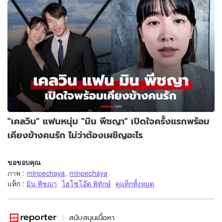
"เคลวิน" แฟนหนุ่ม "มิน พีชญา" เปิดใจครั้งแรกพร้อม
เคียงข้างคนรัก ไม่ว่าต้องเผชิญอะไร
ขอขอบคุณ
ภาพ
:
minpechaya
,
minpechaya
แท็ก :
มิน พีชญา
ไฮโซโอ๊ต พิทักษ์
ดูแท็กทั้งหมด
สนับสนุนเนื้อหา