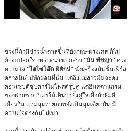
ช่วงนี้ถ้ามี
ข่าว
น้ำตาลขึ้นที่อังกฤษ-ฝรั่งเศส ก็ไม่
ต้องแปลกใจ เพราะนางเอกสาว
"มิน พีชญา"
ควง
หวานใจ
"ไฮโซโอ๊ต พิทักษ์"
นั่งเครื่องบินชั้นเฟิร์ส
คลาสบินไปพักผ่อนที่นั่น แต่ถึงแม้สาวมินจะคง
คอนเซปต์ซุปตาร์ไม่โพสต์รูปคู่ แต่อินสตาแกรม
ของฝ่ายชายก็เผยให้เห็นว่าทั้งคู่ใส่เสื้อผ้าธีมสี
เดียวกัน แถมมุมถ่ายภาพยังเป็นมุมเดียวกัน มี
ความใจตรงกันไม่เบา
งานนี้ สาวมินคงได้ชาร์จแบตเต็มที่เพราะการเดิน