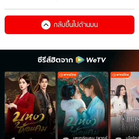
กลับขึ้นไปด้านบน
ซีรีส์ฮิตจาก
บุหงาซ่อนคม (พากย์
เมื่อรั