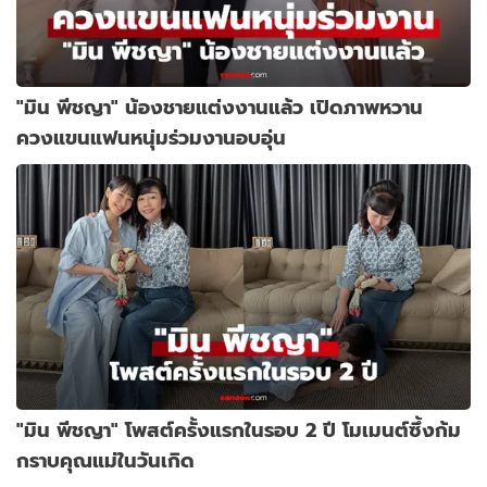
"มิน พีชญา" น้องชายแต่งงานแล้ว เปิดภาพหวาน
ควงแขนแฟนหนุ่มร่วมงานอบอุ่น
"มิน พีชญา" โพสต์ครั้งแรกในรอบ 2 ปี โมเมนต์ซึ้งก้ม
กราบคุณแม่ในวันเกิด