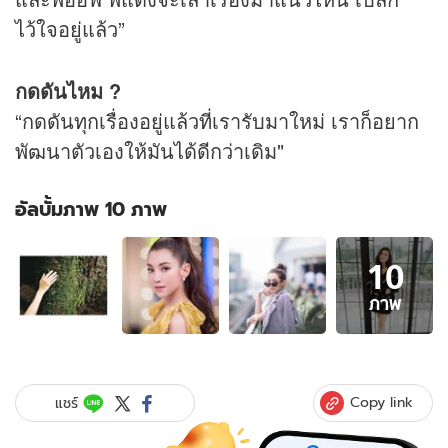
ไว้ใจอยู่แล้ว”
กดดันไหม ?
“กดดันทุกเรื่องอยู่แล้วที่เรารับมาใหม่ เราก็อยาก
พัฒนาตัวเองให้มันได้ดีกว่าเดิม"
อัลบั้มภาพ 10 ภาพ
อัลบั้ม
10
ภาพ
10
ภาพ
ภาพ
ของ
เบล
ล่า
ควง
Copy link
แชร์
เวียร์
สร้าง