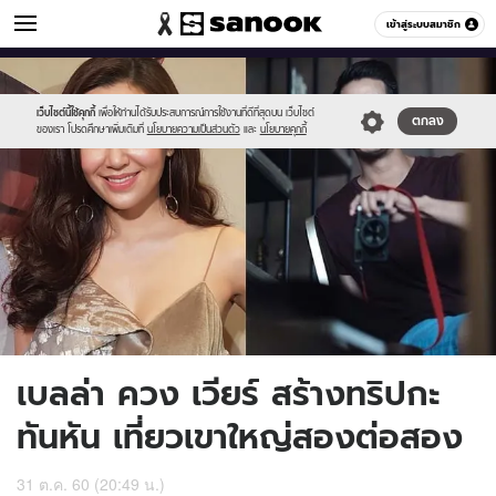
ข่าวบันเทิง
เข้าสู่ระบบสมาชิก
หมวดอื่นๆ
//s.isanook.com/ns/0/ud/815/4078326/untitled-
Sanook
//s.isanook.com/sr/0/images/logo-
600
60
1copy.jpg
new-
sanook.png
เว็บไซต์นี้ใช้คุกกี้
เพื่อให้ท่านได้รับประสบการณ์การใช้งานที่ดีที่สุดบน เว็บไซต์
ตกลง
ของเรา โปรดศึกษาเพิ่มเติมที่
นโยบายความเป็นส่วนตัว
และ
นโยบายคุกกี้
เบลล่า ควง เวียร์ สร้างทริปกะ
ทันหัน เที่ยวเขาใหญ่สองต่อสอง
31 ต.ค. 60 (20:49 น.)