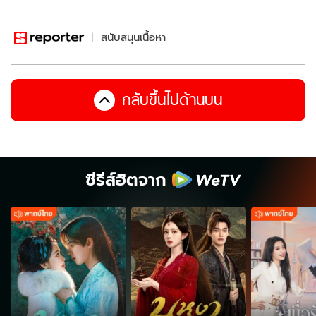
สนับสนุนเนื้อหา
กลับขึ้นไปด้านบน
ซีรีส์ฮิตจาก