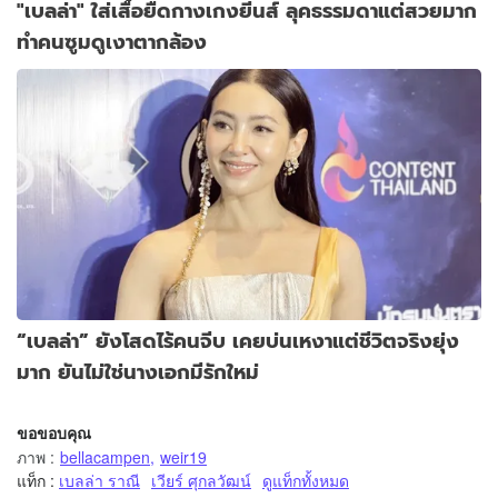
"เบลล่า" ใส่เสื้อยืดกางเกงยีนส์ ลุคธรรมดาแต่สวยมาก
ทำคนซูมดูเงาตากล้อง
“เบลล่า” ยังโสดไร้คนจีบ เคยบ่นเหงาแต่ชีวิตจริงยุ่ง
มาก ยันไม่ใช่นางเอกมีรักใหม่
ขอขอบคุณ
ภาพ
:
bellacampen
,
weir19
แท็ก :
เบลล่า ราณี
เวียร์ ศุกลวัฒน์
ดูแท็กทั้งหมด