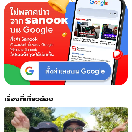
ทริ
ปกะ
ทัน
หัน
เที่ยว
เขา
ใหญ่
สอง
ต่อ
สอง
เรื่องที่เกี่ยวข้อง