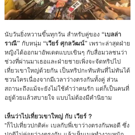
นับวันยิ่งหวานขึ้นทุกวัน สำหรับคู่ของ
“เบลล่า
ราณี”
กับหนุ่ม
“เวียร์ ศุกลวัฒน์”
เพราะล่าสุดฝ่าย
หญิงได้ออกมาอัพเดตแบบเขินๆ กับสื่อมวลชนว่า
ช่วงที่ผ่านมาเธอและฝ่ายชายเพิ่งจะจัดทริปไป
เที่ยวเขาใหญ่ด้วยกัน เป็นทริปกะทันหันที่ไม่ทันได้
ชวนใครเนื่องจากมีเวลาว่างตรงกันทั้งคู่ ส่วน
สถานะถึงแม้จะยังไม่ใช้คำว่าคนรัก แต่ก็เป็นคนที่
อยู่ด้วยแล้วสบายใจ แบบไม่ต้องมีคำนิยาม
เห็นว่าไปเที่ยวเขาใหญ่ กับ เวียร์ ?
"ก็ไปเที่ยวปกติค่ะ เบลกับพี่เขาว่างตรงกันพอดี ซึ่ง
ปกติไม่ค่อยว่างตรงกัน แล้วเห็นเบลทำงานหนัก