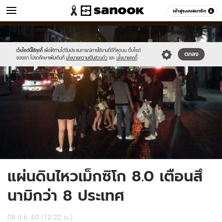
ข่าว
เข้าสู่ระบบสมาชิก
หมวดอื่นๆ
//s.isanook.com/ns/0/ud/687/3437510/8.jpg
Sanook
//s.isanook.com/sr/0/images/logo-
600
60
new-
sanook.png
เว็บไซต์นี้ใช้คุกกี้
เพื่อให้ท่านได้รับประสบการณ์การใช้งานที่ดีที่สุดบน เว็บไซต์
ตกลง
ของเรา โปรดศึกษาเพิ่มเติมที่
นโยบายความเป็นส่วนตัว
และ
นโยบายคุกกี้
แผ่นดินไหวเม็กซิโก 8.0 เตือนสึ
นามิกว่า 8 ประเทศ
08 ก.ย. 60 (12:22 น.)