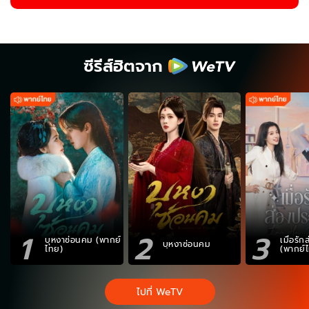
ซีรีส์ฮิตจาก
1
2
3
บุหงาซ่อนคม (พากย์
เมื่อรั
บุหงาซ่อนคม
ไทย)
(พากย์
ไปที่ WeTV