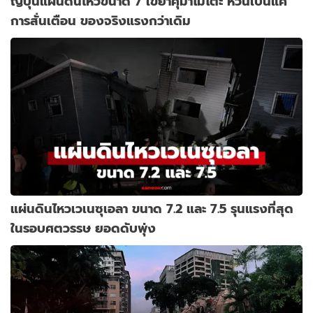
ญี่ปุ่นแผ่นดินไหวขนาด 7 เขย่าคุมาโมโตะ หวั่นเป็นแค่
การสั่นเตือน ของจริงแรงกว่าเดิม
แผ่นดินไหวเวเนซุเอลา ขนาด 7.2 และ 7.5 รุนแรงที่สุด
ในรอบศตวรรษ ยอดดับพุ่ง