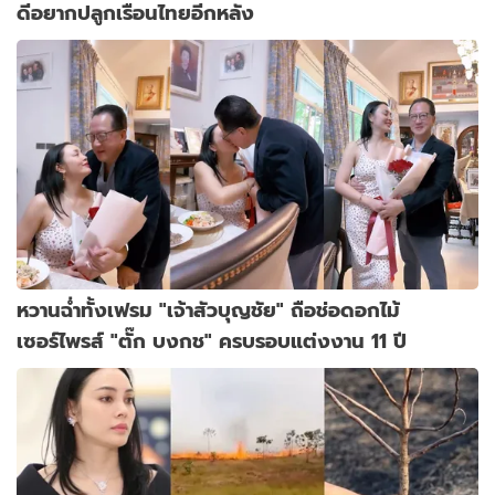
ดีอยากปลูกเรือนไทยอีกหลัง
หวานฉ่ำทั้งเฟรม "เจ้าสัวบุญชัย" ถือช่อดอกไม้
เซอร์ไพรส์ "ตั๊ก บงกช" ครบรอบแต่งงาน 11 ปี