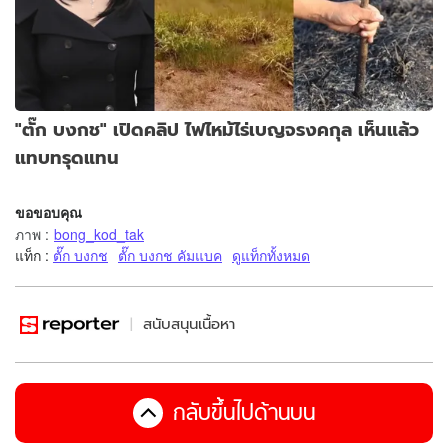
"ตั๊ก บงกช" เปิดคลิป ไฟไหม้ไร่เบญจรงคกุล เห็นแล้ว
แทบทรุดแทน
ขอขอบคุณ
ภาพ
:
bong_kod_tak
แท็ก :
ตั๊ก บงกช
ตั๊ก บงกช คัมแบค
ดูแท็กทั้งหมด
สนับสนุนเนื้อหา
กลับขึ้นไปด้านบน