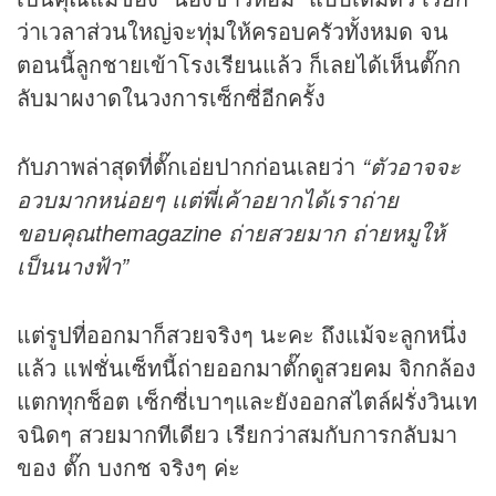
ว่าเวลาส่วนใหญ่จะทุ่มให้ครอบครัวทั้งหมด จน
ตอนนี้ลูกชายเข้าโรงเรียนแล้ว ก็เลยได้เห็นตั๊กก
ลับมาผงาดในวงการเซ็กซี่อีกครั้ง
กับภาพล่าสุดที่ตั๊กเอ่ยปากก่อนเลยว่า
“ตัวอาจจะ
อวบมากหน่อยๆ เเต่พี่เค้าอยากได้เราถ่าย
ขอบคุณthemagazine ถ่ายสวยมาก ถ่ายหมูให้
เป็นนางฟ้า”
แต่รูปที่ออกมาก็สวยจริงๆ นะคะ ถึงแม้จะลูกหนึ่ง
แล้ว แฟชั่นเซ็ทนี้ถ่ายออกมาตั๊กดูสวยคม จิกกล้อง
แตกทุกช็อต เซ็กซี่เบาๆและยังออกสไตล์ฝรั่งวินเท
จนิดๆ สวยมากทีเดียว เรียกว่าสมกับการกลับมา
ของ ตั๊ก บงกช จริงๆ ค่ะ