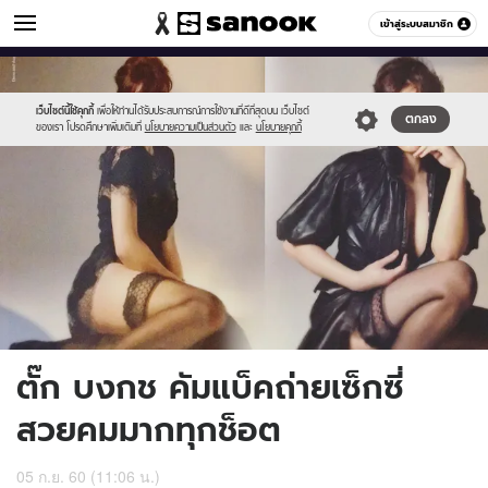
ข่าวบันเทิง
เข้าสู่ระบบสมาชิก
หมวดอื่นๆ
//s.isanook.com/ns/0/ud/680/3400686/800.jpg
Sanook
//s.isanook.com/sr/0/images/logo-
600
60
new-
sanook.png
เว็บไซต์นี้ใช้คุกกี้
เพื่อให้ท่านได้รับประสบการณ์การใช้งานที่ดีที่สุดบน เว็บไซต์
ตกลง
ของเรา โปรดศึกษาเพิ่มเติมที่
นโยบายความเป็นส่วนตัว
และ
นโยบายคุกกี้
ตั๊ก บงกช คัมแบ็คถ่ายเซ็กซี่
สวยคมมากทุกช็อต
05 ก.ย. 60 (11:06 น.)