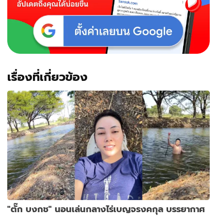
เรื่องที่เกี่ยวข้อง
"ตั๊ก บงกช" นอนเล่นกลางไร่เบญจรงคกุล บรรยากาศ