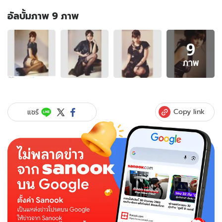
อัลบั้มภาพ 9 ภาพ
อัลบั้ม
9
ภาพ
9
ภาพ
ภาพ
ของ
ตั๊ก
บงกช
คัม
Copy link
แชร์
แบ็ค
ถ่าย
เซ็กซี่
สวย
คม
มาก
ทุ
กช็อต