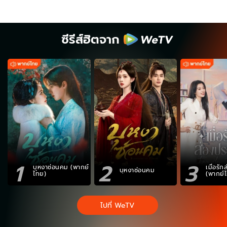
ซีรีส์ฮิตจาก
1
2
3
บุหงาซ่อนคม (พากย์
เมื่อรั
บุหงาซ่อนคม
ไทย)
(พากย์
ไปที่ WeTV