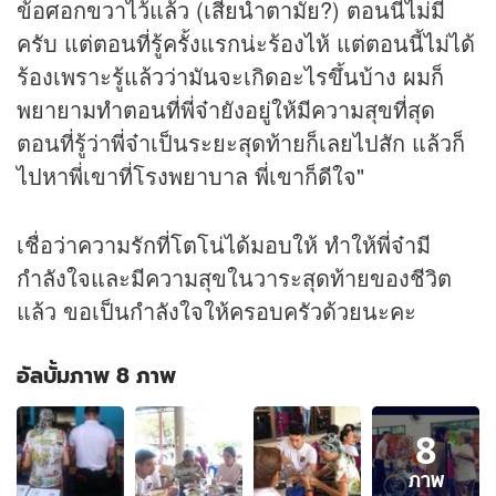
ข้อศอกขวาไว้แล้ว (เสียน้ำตามั้ย?) ตอนนี้ไม่มี
ครับ แต่ตอนที่รู้ครั้งแรกน่ะร้องไห้ แต่ตอนนี้ไม่ได้
ร้องเพราะรู้แล้วว่ามันจะเกิดอะไรขึ้นบ้าง ผมก็
พยายามทำตอนที่พี่จ๋ายังอยู่ให้มีความสุขที่สุด
ตอนที่รู้ว่าพี่จ๋าเป็นระยะสุดท้ายก็เลยไปสัก แล้วก็
ไปหาพี่เขาที่โรงพยาบาล พี่เขาก็ดีใจ"
เชื่อว่าความรักที่โตโน่ได้มอบให้ ทำให้พี่จ๋ามี
กำลังใจและมีความสุขในวาระสุดท้ายของชีวิต
แล้ว ขอเป็นกำลังใจให้ครอบครัวด้วยนะคะ
อัลบั้มภาพ 8 ภาพ
อัลบั้ม
8
ภาพ
8
ภาพ
ภาพ