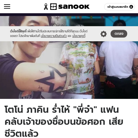
ข่าวบันเทิง
เข้าสู่ระบบสมาชิก
หมวดอื่นๆ
//s.isanook.com/ns/0/ud/673/3369282/zasgddfg.jpg
Sanook
//s.isanook.com/sr/0/images/logo-
600
60
new-
sanook.png
เว็บไซต์นี้ใช้คุกกี้
เพื่อให้ท่านได้รับประสบการณ์การใช้งานที่ดีที่สุดบน เว็บไซต์
ตกลง
ของเรา โปรดศึกษาเพิ่มเติมที่
นโยบายความเป็นส่วนตัว
และ
นโยบายคุกกี้
โตโน่ ภาคิน ร่ำไห้ "พี่จ๋า" แฟน
คลับเจ้าของชื่อบนข้อศอก เสีย
ชีวิตแล้ว