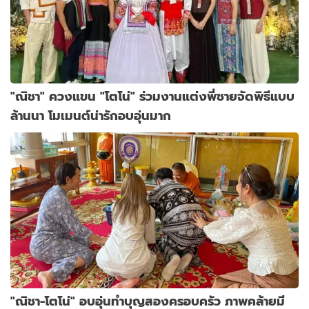
"ณิชา" ควงแขน "โตโน่" ร่วมงานแต่งพี่ชายจัดพิธีแบบ
ล้านนา โมเมนต์น่ารักอบอุ่นมาก
"ณิชา-โตโน่" อบอุ่นทำบุญสองครอบครัว ภาพคล้ายมี