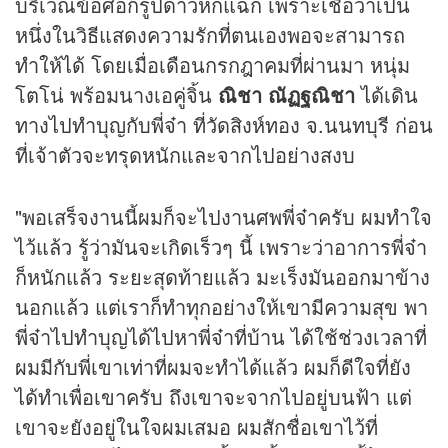
บริเวณข้อศอกรูปดาวหกแฉก เพราะเชื่อว่าเป็น
หนึ่งในวิธีแสดงความรักที่ตนเองพอจะสามารถ
ทำให้ได้ โดยเมื่อเดือนกรกฎาคมที่ผ่านมา หนุ่ม
โตโน่ พร้อมนางเอคู่จิ้น
ณิชา ณัฏฐณิชา
ได้เดิน
ทางไปทำบุญกับพี่จ๋า ที่วัดสิงห์ทอง จ.นนทบุรี ก่อน
ที่เจ้าตัวจะทรุดหนักและจากไปอย่างสงบ
"พอเสร็จงานนี้ผมก็จะไปงานศพพี่จ๋าครับ ผมทำใจ
ไว้แล้ว รู้ว่ามันจะเกิดเร็วๆ นี้ เพราะว่าอาการพี่จ๋า
ก็หนักแล้ว ระยะสุดท้ายแล้ว มะเร็งมันออกมาข้าง
นอกแล้ว แต่เราก็ทำทุกอย่างให้เขามีความสุข พา
พี่จ๋าไปทำบุญได้ไปหาพี่จ๋าที่บ้าน ได้ใช้ช่วงเวลาที่
ผมมีกับพี่เขาเท่าที่ผมจะทำได้แล้ว ผมก็ดีใจที่ยัง
ได้ทำเพื่อเขาครับ ถึงเขาจะจากไปอยู่บนฟ้า แต่
เขาจะยังอยู่ในใจผมเสมอ ผมสักชื่อเขาไว้ที่