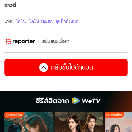
ข่าวดี
แท็ก :
โตโน่
โตโน่ รอยสัก
ดูแท็กทั้งหมด
สนับสนุนเนื้อหา
กลับขึ้นไปด้านบน
ซีรีส์ฮิตจาก