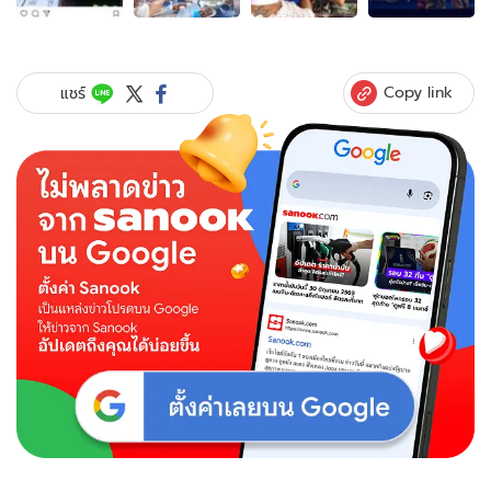
ของ
โต
โน่
ภาคิ
Copy link
แชร์
น
ร่ำไห้
"พี่
จ๋า"
แฟน
คลับ
เจ้าของ
ชื่อ
บน
ข้อศอก
เสีย
ชีวิต
แล้ว