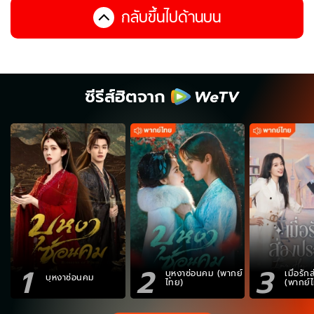
กลับขึ้นไปด้านบน
ซีรีส์ฮิตจาก
1
2
3
บุหงาซ่อนคม (พากย์
เมื่อรั
บุหงาซ่อนคม
ไทย)
(พากย์